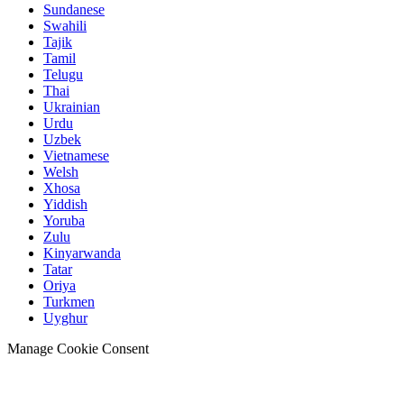
Sundanese
Swahili
Tajik
Tamil
Telugu
Thai
Ukrainian
Urdu
Uzbek
Vietnamese
Welsh
Xhosa
Yiddish
Yoruba
Zulu
Kinyarwanda
Tatar
Oriya
Turkmen
Uyghur
Manage Cookie Consent