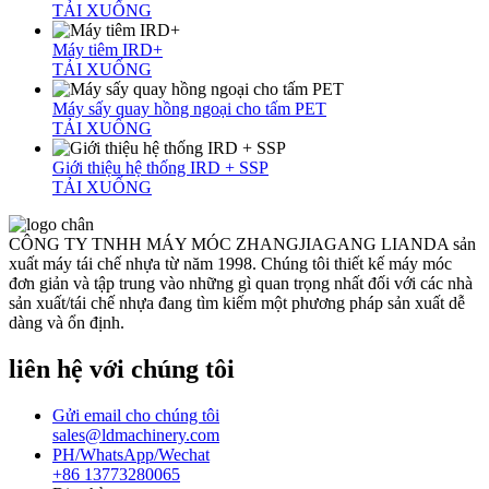
TẢI XUỐNG
Máy tiêm IRD+
TẢI XUỐNG
Máy sấy quay hồng ngoại cho tấm PET
TẢI XUỐNG
Giới thiệu hệ thống IRD + SSP
TẢI XUỐNG
CÔNG TY TNHH MÁY MÓC ZHANGJIAGANG LIANDA sản
xuất máy tái chế nhựa từ năm 1998. Chúng tôi thiết kế máy móc
đơn giản và tập trung vào những gì quan trọng nhất đối với các nhà
sản xuất/tái chế nhựa đang tìm kiếm một phương pháp sản xuất dễ
dàng và ổn định.
liên hệ với chúng tôi
Gửi email cho chúng tôi
sales@ldmachinery.com
PH/WhatsApp/Wechat
+86 13773280065