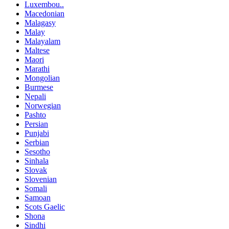
Luxembou..
Macedonian
Malagasy
Malay
Malayalam
Maltese
Maori
Marathi
Mongolian
Burmese
Nepali
Norwegian
Pashto
Persian
Punjabi
Serbian
Sesotho
Sinhala
Slovak
Slovenian
Somali
Samoan
Scots Gaelic
Shona
Sindhi