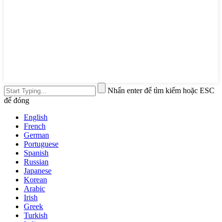
Nhấn enter để tìm kiếm hoặc ESC
để đóng
English
French
German
Portuguese
Spanish
Russian
Japanese
Korean
Arabic
Irish
Greek
Turkish