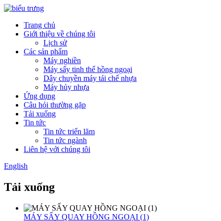
Trang chủ
Giới thiệu về chúng tôi
Lịch sử
Các sản phẩm
Máy nghiền
Máy sấy tinh thể hồng ngoại
Dây chuyền máy tái chế nhựa
Máy hủy nhựa
Ứng dụng
Câu hỏi thường gặp
Tải xuống
Tin tức
Tin tức triển lãm
Tin tức ngành
Liên hệ với chúng tôi
English
Tải xuống
MÁY SẤY QUAY HỒNG NGOẠI (1)