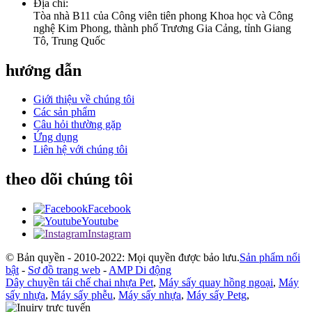
Địa chỉ:
Tòa nhà B11 của Công viên tiên phong Khoa học và Công
nghệ Kim Phong, thành phố Trương Gia Cảng, tỉnh Giang
Tô, Trung Quốc
hướng dẫn
Giới thiệu về chúng tôi
Các sản phẩm
Câu hỏi thường gặp
Ứng dụng
Liên hệ với chúng tôi
theo dõi chúng tôi
Facebook
Youtube
Instagram
© Bản quyền - 2010-2022: Mọi quyền được bảo lưu.
Sản phẩm nổi
bật
-
Sơ đồ trang web
-
AMP Di động
Dây chuyền tái chế chai nhựa Pet
,
Máy sấy quay hồng ngoại
,
Máy
sấy nhựa
,
Máy sấy phễu
,
Máy sấy nhựa
,
Máy sấy Petg
,