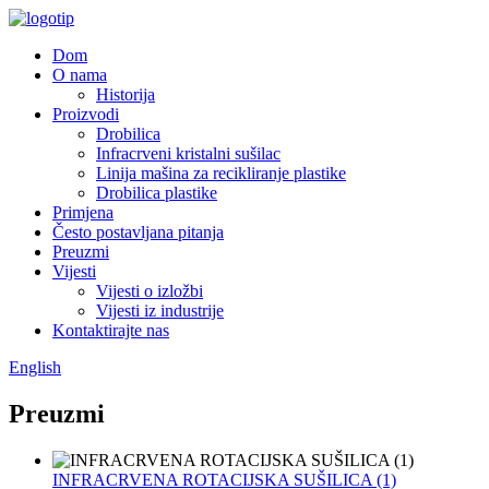
Dom
O nama
Historija
Proizvodi
Drobilica
Infracrveni kristalni sušilac
Linija mašina za recikliranje plastike
Drobilica plastike
Primjena
Često postavljana pitanja
Preuzmi
Vijesti
Vijesti o izložbi
Vijesti iz industrije
Kontaktirajte nas
English
Preuzmi
INFRACRVENA ROTACIJSKA SUŠILICA (1)