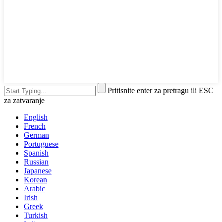
Pritisnite enter za pretragu ili ESC
za zatvaranje
English
French
German
Portuguese
Spanish
Russian
Japanese
Korean
Arabic
Irish
Greek
Turkish