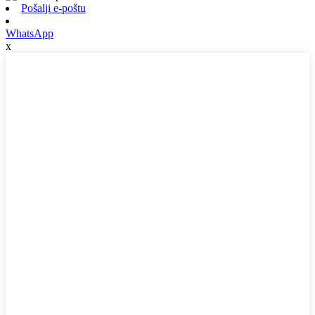
Pošalji e-poštu
WhatsApp
x