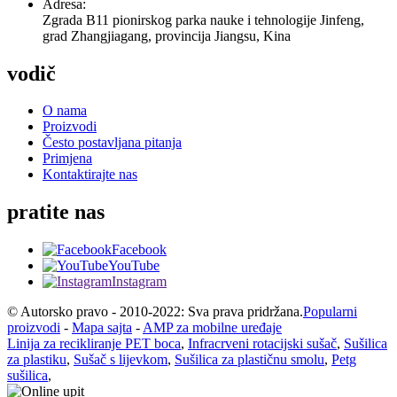
Adresa:
Zgrada B11 pionirskog parka nauke i tehnologije Jinfeng,
grad Zhangjiagang, provincija Jiangsu, Kina
vodič
O nama
Proizvodi
Često postavljana pitanja
Primjena
Kontaktirajte nas
pratite nas
Facebook
YouTube
Instagram
© Autorsko pravo - 2010-2022: Sva prava pridržana.
Popularni
proizvodi
-
Mapa sajta
-
AMP za mobilne uređaje
Linija za recikliranje PET boca
,
Infracrveni rotacijski sušač
,
Sušilica
za plastiku
,
Sušač s lijevkom
,
Sušilica za plastičnu smolu
,
Petg
sušilica
,