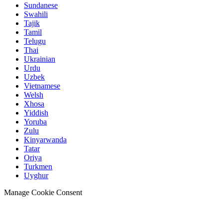
Sundanese
Swahili
Tajik
Tamil
Telugu
Thai
Ukrainian
Urdu
Uzbek
Vietnamese
Welsh
Xhosa
Yiddish
Yoruba
Zulu
Kinyarwanda
Tatar
Oriya
Turkmen
Uyghur
Manage Cookie Consent