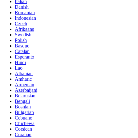
Italian
Danish
Romanian
Indonesian
Czech
Afrikaans
Swedish
Polish
Basque
Catalan
Esperanto
Hindi
Lao
Albanian
Amharic
Armenian
Azerbaijani
Belarusian
Bengali
Bosnian
Bulgarian
Cebuano
Chichewa
Corsican
Croatian