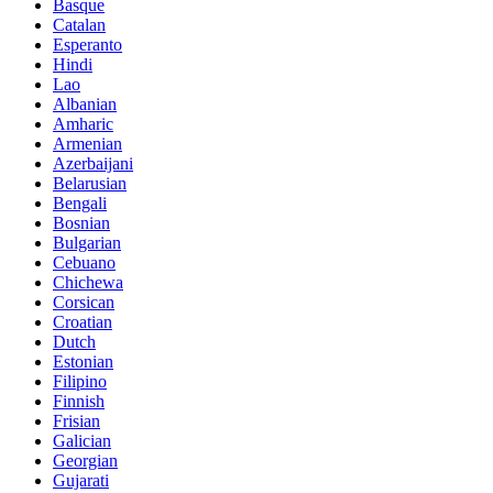
Basque
Catalan
Esperanto
Hindi
Lao
Albanian
Amharic
Armenian
Azerbaijani
Belarusian
Bengali
Bosnian
Bulgarian
Cebuano
Chichewa
Corsican
Croatian
Dutch
Estonian
Filipino
Finnish
Frisian
Galician
Georgian
Gujarati