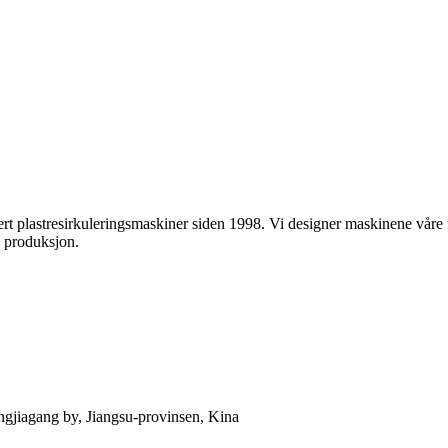
rkuleringsmaskiner siden 1998. Vi designer maskinene våre for å 
l produksjon.
gjiagang by, Jiangsu-provinsen, Kina