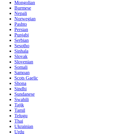
Mongolian
Burmese
Nepali
Norwegian
Pashto
Persian
Punjabi
Serbian
Sesotho
Sinhala
Slovak
Slovenian
Somali
Samoan
Scots Gaelic
Shona
Sindhi
Sundanese
Swahili
Tajik
Tamil
Telugu
Thai
Ukrainian
Urdu