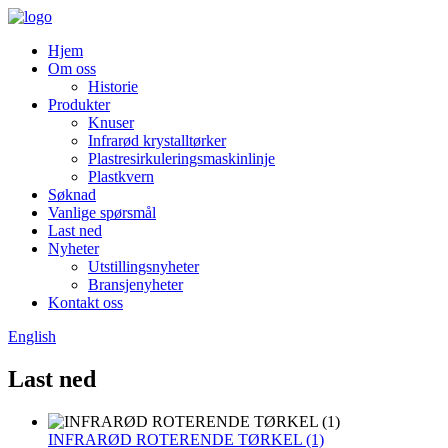
Hjem
Om oss
Historie
Produkter
Knuser
Infrarød krystalltørker
Plastresirkuleringsmaskinlinje
Plastkvern
Søknad
Vanlige spørsmål
Last ned
Nyheter
Utstillingsnyheter
Bransjenyheter
Kontakt oss
English
Last ned
INFRARØD ROTERENDE TØRKEL (1)