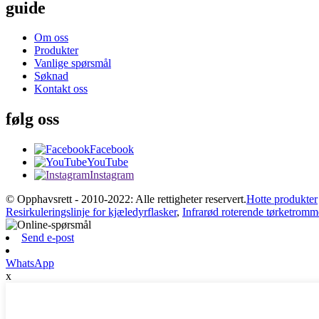
guide
Om oss
Produkter
Vanlige spørsmål
Søknad
Kontakt oss
følg oss
Facebook
YouTube
Instagram
© Opphavsrett - 2010-2022: Alle rettigheter reservert.
Hotte produkter
Resirkuleringslinje for kjæledyrflasker
,
Infrarød roterende tørketromm
Send e-post
WhatsApp
x