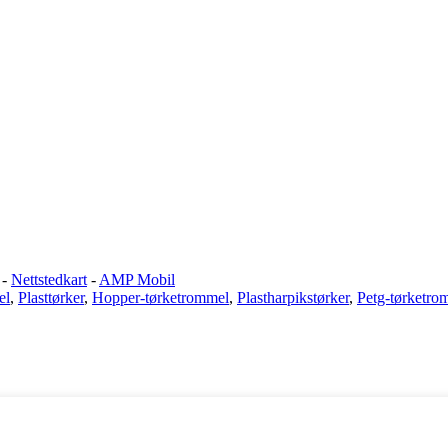
-
Nettstedkart
-
AMP Mobil
el
,
Plasttørker
,
Hopper-tørketrommel
,
Plastharpikstørker
,
Petg-tørketro