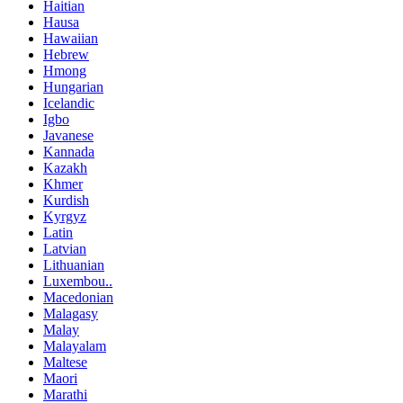
Haitian
Hausa
Hawaiian
Hebrew
Hmong
Hungarian
Icelandic
Igbo
Javanese
Kannada
Kazakh
Khmer
Kurdish
Kyrgyz
Latin
Latvian
Lithuanian
Luxembou..
Macedonian
Malagasy
Malay
Malayalam
Maltese
Maori
Marathi