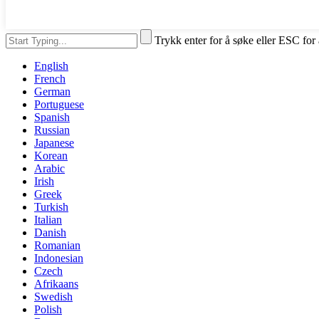
Trykk enter for å søke eller ESC for
English
French
German
Portuguese
Spanish
Russian
Japanese
Korean
Arabic
Irish
Greek
Turkish
Italian
Danish
Romanian
Indonesian
Czech
Afrikaans
Swedish
Polish