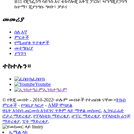
B11 የጂንፌንግ ሳይንስ እና ቴክኖሎጂ አቅኚ ፓርክ፣ ዣንግጂያጋንግ
ከተማ፣ ጂያንግሱ ግዛት፣ ቻይና
መመሪያ
ስለ እኛ
ምርቶች
የሚጠየቁ ጥያቄዎች
መተግበሪያ
ያግኙን
ተከተሉን።
ፌስቡክ
Youtube
ኢንስታግራም
© የቅጂ መብት - 2010-2022፡ ሁሉም መብቶች የተጠበቁ ናቸው።
ትኩስ
ምርቶች
-
የጣቢያ ካርታ
-
AMP ሞባይል
የቤት እንስሳ ጠርሙስ እንደገና ጥቅም ላይ ማዋል መስመር
,
ኢንፍራሬድ
ሮታሪ ማድረቂያ
,
የፕላስቲክ ማድረቂያ
,
ሆፐር ማድረቂያ
,
የፕላስቲክ ሬንጅ
ማድረቂያ
,
ፔት ማድረቂያ
,
ኢሜል ላክ