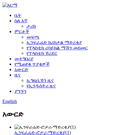
ቤት
ስለ እኛ
ታሪክ
ምርቶች
መፍጫ
ኢንፍራሬድ ክሪስታል ማድረቂያ
የፕላስቲክ ሪሳይክል ማሽን መስመር
የፕላስቲክ ሽሪደር
መተግበሪያ
የሚጠየቁ ጥያቄዎች
አውርድ
ዜና
ኤግዚቢሽን ዜና
የኢንዱስትሪ ዜና
ያግኙን
English
አውርድ
ኢንፍራሬድ-ሮታሪ-ማድረቂያ(1)