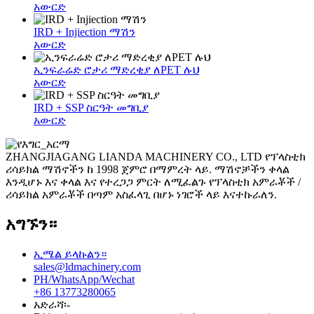
አውርድ
IRD + Injiection ማሽን
አውርድ
ኢንፍራሬድ ሮታሪ ማድረቂያ ለPET ሉህ
አውርድ
IRD + SSP ስርዓት መግቢያ
አውርድ
ZHANGJIAGANG LIANDA MACHINERY CO., LTD የፕላስቲክ
ሪሳይክል ማሽኖችን ከ 1998 ጀምሮ በማምረት ላይ. ማሽኖቻችን ቀላል
እንዲሆኑ እና ቀላል እና የተረጋጋ ምርት ለሚፈልጉ የፕላስቲክ አምራቾች /
ሪሳይክል አምራቾች በጣም አስፈላጊ በሆኑ ነገሮች ላይ እናተኩራለን.
አግኙን።
ኢሜል ይላኩልን።
sales@ldmachinery.com
PH/WhatsApp/Wechat
+86 13773280065
አድራሻ፡-