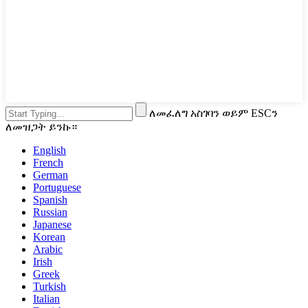
ለመፈለግ አስገባን ወይም ESCን
ለመዝጋት ይንኩ።
English
French
German
Portuguese
Spanish
Russian
Japanese
Korean
Arabic
Irish
Greek
Turkish
Italian