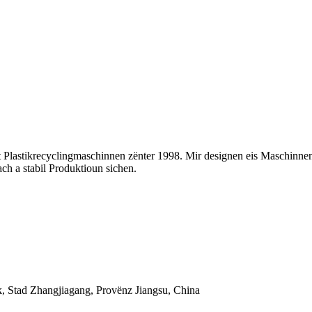
clingmaschinnen zënter 1998. Mir designen eis Maschinnen sou da
ch a stabil Produktioun sichen.
, Stad Zhangjiagang, Provënz Jiangsu, China