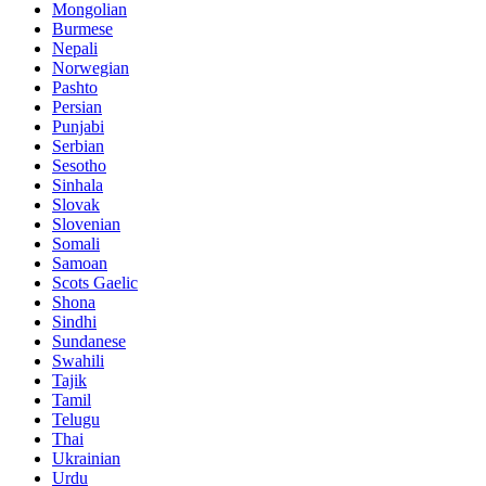
Mongolian
Burmese
Nepali
Norwegian
Pashto
Persian
Punjabi
Serbian
Sesotho
Sinhala
Slovak
Slovenian
Somali
Samoan
Scots Gaelic
Shona
Sindhi
Sundanese
Swahili
Tajik
Tamil
Telugu
Thai
Ukrainian
Urdu