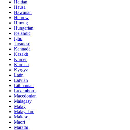
Haitian
Hausa
Hawaiian
Hebrew
Hmong
Hungarian
Icelandic
Igbo
Javanese
Kannada
Kazakh
Khmer
Kurdish
Kyrgyz
Latin
Latvian
Lithuanian
Luxembou..
Macedonian
Malagasy
Malay
Malayalam
Maltese
Maori
Marathi