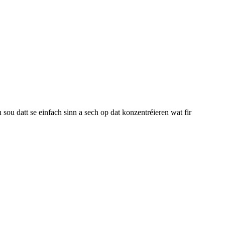
tt se einfach sinn a sech op dat konzentréieren wat fir