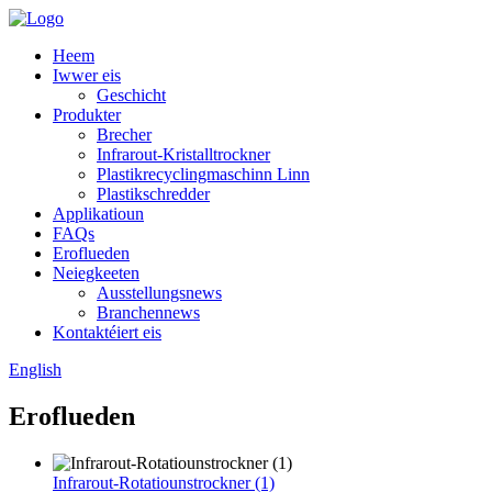
Heem
Iwwer eis
Geschicht
Produkter
Brecher
Infrarout-Kristalltrockner
Plastikrecyclingmaschinn Linn
Plastikschredder
Applikatioun
FAQs
Eroflueden
Neiegkeeten
Ausstellungsnews
Branchennews
Kontaktéiert eis
English
Eroflueden
Infrarout-Rotatiounstrockner (1)