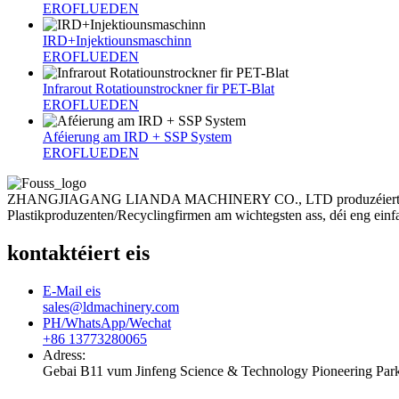
EROFLUEDEN
IRD+Injektiounsmaschinn
EROFLUEDEN
Infrarout Rotatiounstrockner fir PET-Blat
EROFLUEDEN
Aféierung am IRD + SSP System
EROFLUEDEN
ZHANGJIAGANG LIANDA MACHINERY CO., LTD produzéiert Plastikrecy
Plastikproduzenten/Recyclingfirmen am wichtegsten ass, déi eng einfa
kontaktéiert eis
E-Mail eis
sales@ldmachinery.com
PH/WhatsApp/Wechat
+86 13773280065
Adress:
Gebai B11 vum Jinfeng Science & Technology Pioneering Park