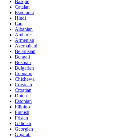
Basque
Catalan
Esperanto
Hindi
Lao
Albanian
Amharic
Armenian
Azerbaijani
Belarusian
Bengali
Bosnian
Bulgarian
Cebuano
Chichewa
Corsican
Croatian
Dutch
Estonian
Filipino
Finnish
Frisian
Galician
Georgian
Gujarati