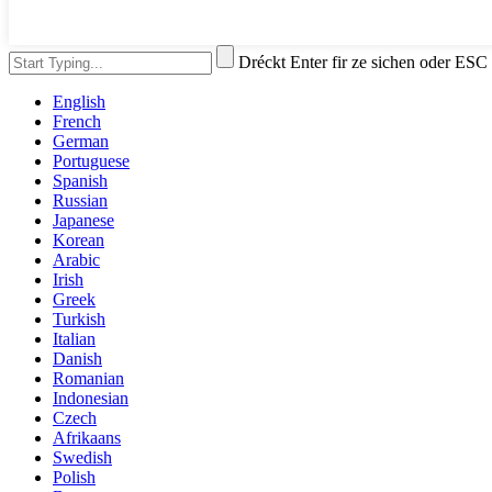
Dréckt Enter fir ze sichen oder ESC
English
French
German
Portuguese
Spanish
Russian
Japanese
Korean
Arabic
Irish
Greek
Turkish
Italian
Danish
Romanian
Indonesian
Czech
Afrikaans
Swedish
Polish