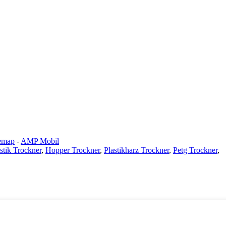
emap
-
AMP Mobil
stik Trockner
,
Hopper Trockner
,
Plastikharz Trockner
,
Petg Trockner
,