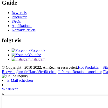
Guide
Iwwer eis
Produkter
FAQs
Applikatioun
Kontaktéiert eis
folgt eis
Facebook
Youtube
Instagram
© Copyright - 2010-2022: All Rechter reservéiert.
Hot Produkter
-
Sit
Recyclinglinn fir Hausdéierfläschen
,
Infrarout Rotatiounstrockner
,
Pla
E-Mail schécken
WhatsApp
x