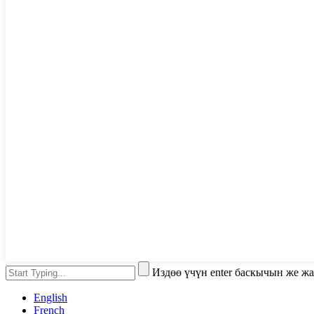
Издөө үчүн enter баскычын же ж
English
French