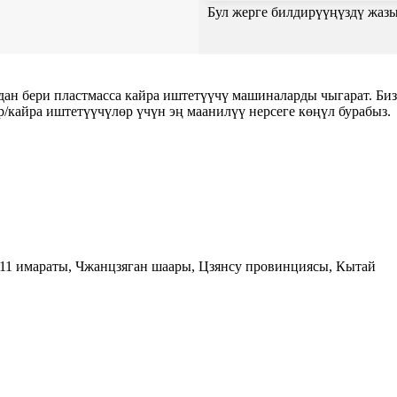
Бул жерге билдирүүңүздү жазы
ри пластмасса кайра иштетүүчү машиналарды чыгарат. Биз
/кайра иштетүүчүлөр үчүн эң маанилүү нерсеге көңүл бурабыз.
11 имараты, Чжанцзяган шаары, Цзянсу провинциясы, Кытай