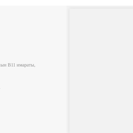
нын B11 имараты,
8