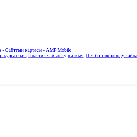
s
-
Сайттын картасы
-
AMP Mobile
р кургаткыч
,
Пластик чайыр кургаткыч
,
Пет бөтөлкөлөрдү кайр