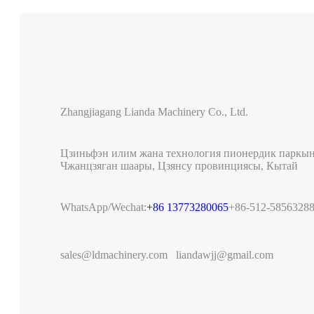
Zhangjiagang Lianda Machinery Co., Ltd.
Цзиньфэн илим жана технология пионердик паркы
Чжанцзяган шаары, Цзянсу провинциясы, Кытай
WhatsApp/Wechat:
+86 13773280065
+86-512-5856328
sales@ldmachinery.com
liandawjj@gmail.com