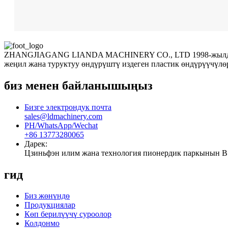
ZHANGJIAGANG LIANDA MACHINERY CO., LTD 1998-жылдан бе
жеңил жана туруктуу өндүрүштү издеген пластик өндүрүүчүлөр
биз менен байланышыңыз
Бизге электрондук почта
sales@ldmachinery.com
PH/WhatsApp/Wechat
+86 13773280065
Дарек:
Цзиньфэн илим жана технология пионердик паркынын B
гид
Биз жөнүндө
Продукциялар
Көп берилүүчү суроолор
Колдонмо