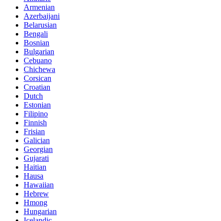
Armenian
Azerbaijani
Belarusian
Bengali
Bosnian
Bulgarian
Cebuano
Chichewa
Corsican
Croatian
Dutch
Estonian
Filipino
Finnish
Frisian
Galician
Georgian
Gujarati
Haitian
Hausa
Hawaiian
Hebrew
Hmong
Hungarian
Icelandic