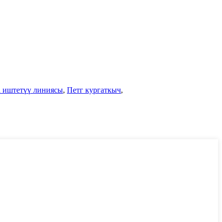
а иштетүү линиясы
,
Петг кургаткыч
,