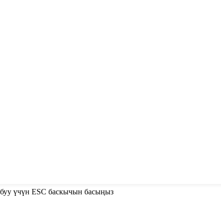
абуу үчүн ESC баскычын басыңыз