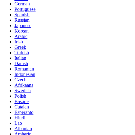
German
Portuguese
Spanish
Russian
Japanese
Korean
Arabic
Irish
Greek
Turkish
Italian
Danish
Romanian
Indonesian
Czech
Afrikaans
Swedish
Polish
Basque
Catalan
Esperanto
Hindi
Lao
Albanian
Amharic