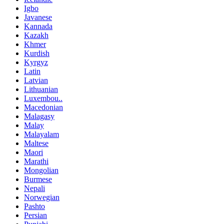
Igbo
Javanese
Kannada
Kazakh
Khmer
Kurdish
Kyrgyz
Latin
Latvian
Lithuanian
Luxembou..
Macedonian
Malagasy
Malay
Malayalam
Maltese
Maori
Marathi
Mongolian
Burmese
Nepali
Norwegian
Pashto
Persian