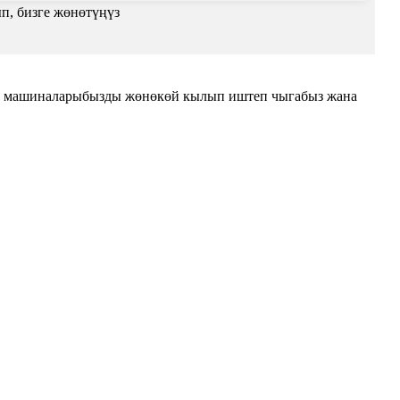
п, бизге жөнөтүңүз
 машиналарыбызды жөнөкөй кылып иштеп чыгабыз жана