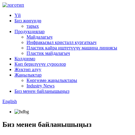
Үй
Биз жөнүндө
тарых
Продукциялар
Майдалагыч
Инфракызыл кристалл кургаткыч
Пластик кайра иштетүүчү машина линиясы
Пластик майдалагыч
Колдонмо
Көп берилүүчү суроолор
Жүктөп алуу
Жаңылыктар
Көргөзмө жаңылыктары
Industry News
Биз менен байланышыңыз
English
Биз менен байланышыңыз