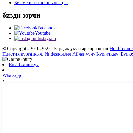
Биз менен байланышыңыз
бизди ээрчи
Facebook
Youtube
Instagram
© Copyright - 2010-2022 : Бардык укуктар корголгон.
Hot Product
Пластик кургаткыч
,
Инфракызыл Айлануучу Кургаткыч
,
Бунке
Email жөнөтүү
Whatsapp
x