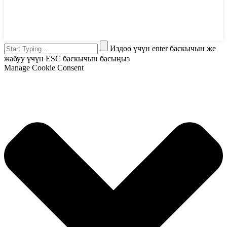
Издөө үчүн enter баскычын же
жабуу үчүн ESC баскычын басыңыз
Manage Cookie Consent