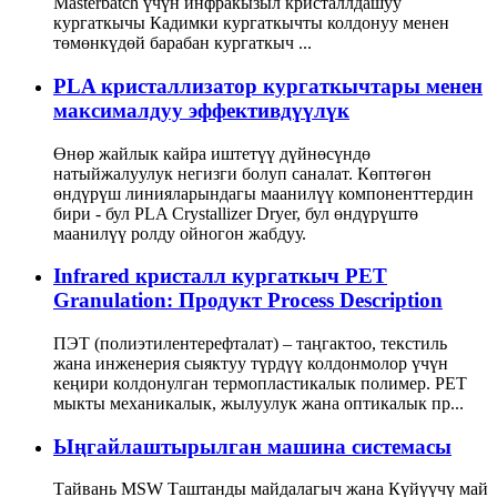
Masterbatch үчүн инфракызыл кристаллдашуу
кургаткычы Кадимки кургаткычты колдонуу менен
төмөнкүдөй барабан кургаткыч ...
PLA кристаллизатор кургаткычтары менен
максималдуу эффективдүүлүк
Өнөр жайлык кайра иштетүү дүйнөсүндө
натыйжалуулук негизги болуп саналат. Көптөгөн
өндүрүш линияларындагы маанилүү компоненттердин
бири - бул PLA Crystallizer Dryer, бул өндүрүштө
маанилүү ролду ойногон жабдуу.
Infrared кристалл кургаткыч PET
Granulation: Продукт Process Description
ПЭТ (полиэтилентерефталат) – таңгактоо, текстиль
жана инженерия сыяктуу түрдүү колдонмолор үчүн
кеңири колдонулган термопластикалык полимер. PET
мыкты механикалык, жылуулук жана оптикалык пр...
Ыңгайлаштырылган машина системасы
Тайвань MSW Таштанды майдалагыч жана Күйүүчү май