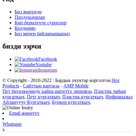
Биз жөнүндө
Продукциялар
Көп берилүүчү суроолор
Колдонмо
Биз менен байланышыңыз
бизди ээрчи
Facebook
Youtube
Instagram
© Copyright - 2010-2022 : Бардык укуктар корголгон.
Hot
Products
-
Сайттын картасы
-
AMP Mobile
Пет бөтөлкөлөрдү кайра иштетүү линиясы
,
Пластик чайыр
кургаткыч
,
Петг кургаткыч
,
Пластик кургаткыч
,
Инфракызыл
Айлануучу Кургаткыч
,
Бункер кургаткыч
,
Email жөнөтүү
Whatsapp
x