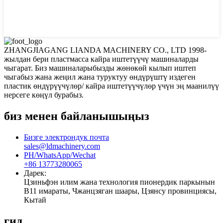
ZHANGJIAGANG LIANDA MACHINERY CO., LTD 1998-
жылдан бери пластмасса кайра иштетүүчү машиналарды
чыгарат. Биз машиналарыбызды жөнөкөй кылып иштеп
чыгабыз жана жеңил жана туруктуу өндүрүштү издеген
пластик өндүрүүчүлөр/ кайра иштетүүчүлөр үчүн эң маанилүү
нерсеге көңүл бурабыз.
биз менен байланышыңыз
Бизге электрондук почта
sales@ldmachinery.com
PH/WhatsApp/Wechat
+86 13773280065
Дарек:
Цзиньфэн илим жана технология пионердик паркынын
B11 имараты, Чжанцзяган шаары, Цзянсу провинциясы,
Кытай
гид