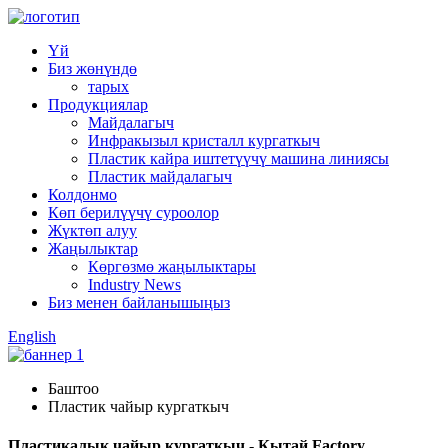
Үй
Биз жөнүндө
тарых
Продукциялар
Майдалагыч
Инфракызыл кристалл кургаткыч
Пластик кайра иштетүүчү машина линиясы
Пластик майдалагыч
Колдонмо
Көп берилүүчү суроолор
Жүктөп алуу
Жаңылыктар
Көргөзмө жаңылыктары
Industry News
Биз менен байланышыңыз
English
Баштоо
Пластик чайыр кургаткыч
Пластикалык чайыр кургаткыч - Кытай Factory,