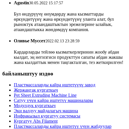
Agustin
30.05.2022 15:17:57
Бул өндүрүүчү өнүмдөрдү жана кызматтарды
өркүндөтүүнү жана өркүндөтүүнү уланта алат, бул
рыноктук атаандаштыктын эрежелерине ылайык,
атаандаштыкка жөндөмдүү компания.
Оливье Муссет
2022.02.13 23:28:59
Кардарларды тейлөө кызматкерлеринин жообу абдан
кылдат, эң негизгиси продукттун сапаты абдан жакшы
жана кылдаттык менен таңгакталган, тез жеткирилген!
байланыштуу издөө
Пластмассаларды кайра иштетүүчү завод
Жержаңгак кургаткыч
Pet Sheet Extruding Machine Line
Сатуу үчүн кайра иштетүү машиналары
Модулдук кургаткыч
Эки валдуу майдалагыч машина
Инфракызыл кургатуу системасы
Кургатуу Abs Filament
Пластмассаларды кайра иштетүү үчүн жабдуулар