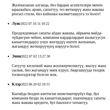
Жалпысынан алганда, биз бардык аспектилери менен
ыраазыбыз, арзан, сапаттуу, тез жеткирүү жана жакшы
procuct стили, биз кийинки кызматташууга ээ болот!
Луис
2022.07.16 11:10:22
Продукциянын сапаты абдан жакшы, айрыкча майда-
чүйдөсүнө чейин, компания кардарлардын кызыгуусун
канааттандыруу үчүн жигердүү иштеп жатканын,
жагымдуу жеткирүүчүнү көрүүгө болот.
Энни
2022.07.02 13:27:30
Сатуучу кесипкөй жана жоопкерчиликтүү, жылуу жана
сылык, биз жагымдуу маек куруп, баарлашууда тилдик
тоскоолдуктар болгон жок.
Клэр
2022.06.20 02:10:51
Кытайда биздин көптөгөн өнөктөштөрүбүз бар, бул
компания бизди эң ​​канааттандырат, ишенимдүү сапаты
жана жакшы кредити, бул баалоого татыктуу.