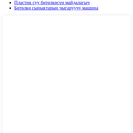
Пластик суу бөтөлкөсүн майдалагыч
Бөтөлкө сыныктарын чыгаруучу машина