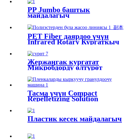
PP Jumbo баштык
майдалагыч
PET Fiber даярдоо үчүн
Infrared Rotary Кургаткыч
Жержаңгак кургатат
Микробдорду өлтүрөт
Тасма үчүн Compact
Repelletizing Solution
Пластик кесек майдалагыч