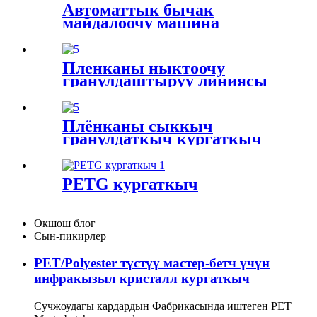
Автоматтык бычак
майдалоочу машина
Пленканы ныктоочу
гранулдаштыруу линиясы
Плёнканы сыккыч
гранулдаткыч кургаткыч
PETG кургаткыч
Окшош блог
Сын-пикирлер
PET/Polyester түстүү мастер-бетч үчүн
инфракызыл кристалл кургаткыч
Сучжоудагы кардардын Фабрикасында иштеген PET