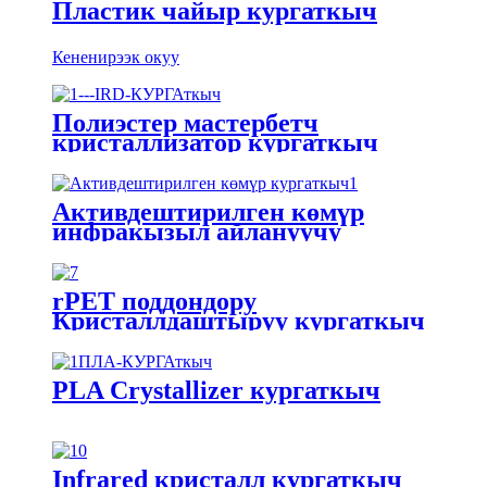
Пластик чайыр кургаткыч
Кененирээк окуу
Полиэстер мастербетч
кристаллизатор кургаткыч
Активдештирилген көмүр
инфракызыл айлануучу
кургаткыч
rPET поддондору
Кристаллдаштыруу кургаткыч
PLA Crystallizer кургаткыч
Infrared кристалл кургаткыч