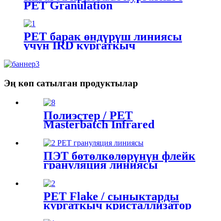
PET Granulation
PET барак өндүрүш линиясы
үчүн IRD кургаткыч
Эң көп сатылган продуктылар
Полиэстер / PET
Masterbatch Infrared
кристаллдаштыруу
кургаткыч
ПЭТ бөтөлкөлөрүнүн флейк
грануляция линиясы
PET Flake / сыныктарды
кургаткыч кристаллизатор