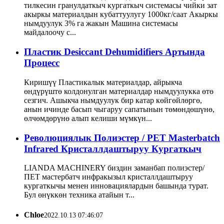
тилкесин гранулдаткыч кургаткыч системасы чийки зат
акыркы материалдын кубаттуулугу 1000кг/саат Акыркы
нымдуулук 3% га жакын Машина системасы
майдалоочу с...
Пластик Desiccant Dehumidifiers Артында
Процесс
Киришүү Пластикалык материалдар, айрыкча
өндүрүштө колдонулган материалдар нымдуулукка өтө
сезгич. Ашыкча нымдуулук бир катар көйгөйлөргө,
анын ичинде басып чыгаруу сапатынын төмөндөшүнө,
өлчөмдөрүнө алып келиши мүмкүн...
Революциялык Полиэстер / PET Masterbatch
Infrared Кристаллдаштыруу Кургаткыч
LIANDA MACHINERY биздин заманбап полиэстер/
ПЕТ мастербатч инфракызыл кристаллдаштыруу
кургаткычы менен инновациялардын башында турат.
Бул өнүккөн техника атайын т...
Chloe
2022.10.13 07:46:07