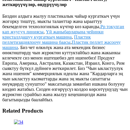
жеткирүүчүлөр, өндүрүүчүлөр
Биздин алдыга жылуу пластикалык чайыр кургаткыч үчүн
жогорку тиштүү, мыкты таланттар жана ырааттуу
бекемделген технологиялык күчтөр көз каранды,
Pp токулган
кап жуугуч линиясы
,
Үй жаныбарларына чейинки
кристаллдашуу кургаткыч машина
,
Пластик
пеллетизациялоочу машина баасы
,
Пластик пеллет жасоочу
машина
. Биз чет өлкөлүк жана ата мекендик бизнес
өнөктөштөрдү чын жүрөктөн куттуктайбыз жана жакынкы
келечекте сиз менен иштешебиз деп ишенебиз! Продукт
Европа, Америка, Австралия, Казакстан, Израил, Конго, Рим
сыяктуу бүткүл дүйнөгө жеткирилет. Биз "Чын ыкластуулук
жана ишеним" коммерциялык идеалы жана "Кардарларга эң
чын ыкластуу кызматтарды жана эң мыкты сапаттагы
өнүмдөрдү сунуштоо" максатында заманбап ишкана болууну
көздөп жатабыз. Сизден өзгөрүүсүз колдоо көрсөтүүңүздү чын
жүрөктөн сурайбыз жана жылуу кеңешиңизди жана
багытыңызды баалайбыз.
Related Products