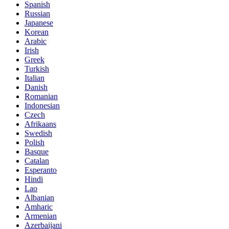
Spanish
Russian
Japanese
Korean
Arabic
Irish
Greek
Turkish
Italian
Danish
Romanian
Indonesian
Czech
Afrikaans
Swedish
Polish
Basque
Catalan
Esperanto
Hindi
Lao
Albanian
Amharic
Armenian
Azerbaijani