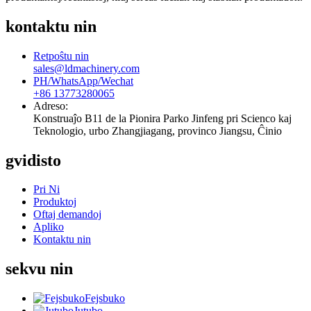
kontaktu nin
Retpoŝtu nin
sales@ldmachinery.com
PH/WhatsApp/Wechat
+86 13773280065
Adreso:
Konstruaĵo B11 de la Pionira Parko Jinfeng pri Scienco kaj
Teknologio, urbo Zhangjiagang, provinco Jiangsu, Ĉinio
gvidisto
Pri Ni
Produktoj
Oftaj demandoj
Apliko
Kontaktu nin
sekvu nin
Fejsbuko
Jutubo