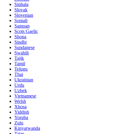
Sinhala
Slovak
Slovenian
Somali
Samoan
Scots Gaelic
Shona
Sindhi
Sundanese
Swahili
Tajik
Tamil
Telugu
Thai
Ukrainian
Urdu
Uzbek
Vietnamese
Welsh
Xhosa
Yiddish
Yoruba
Zulu
Kinyarwanda
Tatar