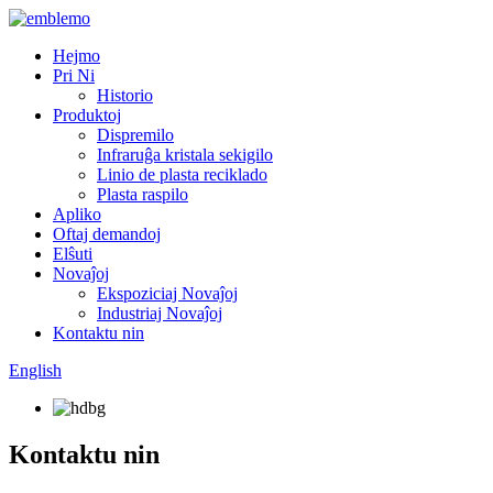
Hejmo
Pri Ni
Historio
Produktoj
Dispremilo
Infraruĝa kristala sekigilo
Linio de plasta reciklado
Plasta raspilo
Apliko
Oftaj demandoj
Elŝuti
Novaĵoj
Ekspoziciaj Novaĵoj
Industriaj Novaĵoj
Kontaktu nin
English
Kontaktu nin