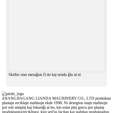
Skribu vian mesaĝon ĉi tie kaj sendu ĝin al ni
ZHANGJIAGANG LIANDA MACHINERY CO., LTD produktas
plastajn reciklajn maŝinojn ekde 1998. Ni desegnas niajn maŝinojn
por esti simplaj kaj fokusiĝi al tio, kio estas plej grava por plastaj
produktantoj/reciklistoj, kiuj serĉas facilan kaj stabilan produktadon.