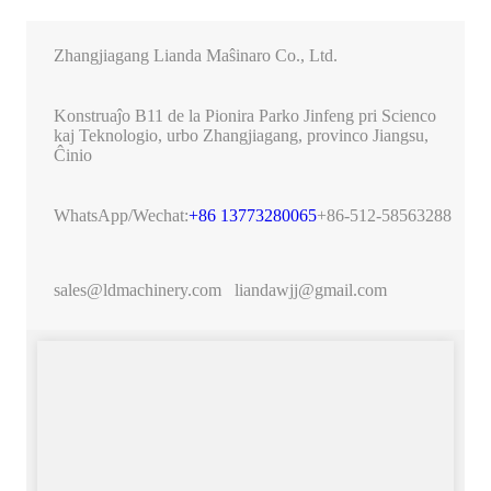
Zhangjiagang Lianda Maŝinaro Co., Ltd.
Konstruaĵo B11 de la Pionira Parko Jinfeng pri Scienco
kaj Teknologio, urbo Zhangjiagang, provinco Jiangsu,
Ĉinio
WhatsApp/Wechat:
+86 13773280065
+86-512-58563288
sales@ldmachinery.com
liandawjj@gmail.com