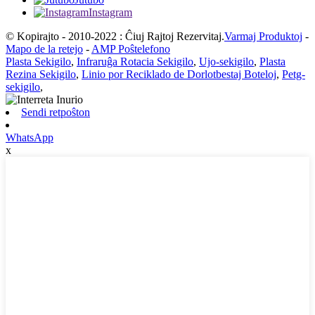
Instagram
© Kopirajto - 2010-2022 : Ĉiuj Rajtoj Rezervitaj.
Varmaj Produktoj
-
Mapo de la retejo
-
AMP Poŝtelefono
Plasta Sekigilo
,
Infraruĝa Rotacia Sekigilo
,
Ujo-sekigilo
,
Plasta
Rezina Sekigilo
,
Linio por Reciklado de Dorlotbestaj Boteloj
,
Petg-
sekigilo
,
Sendi retpoŝton
WhatsApp
x