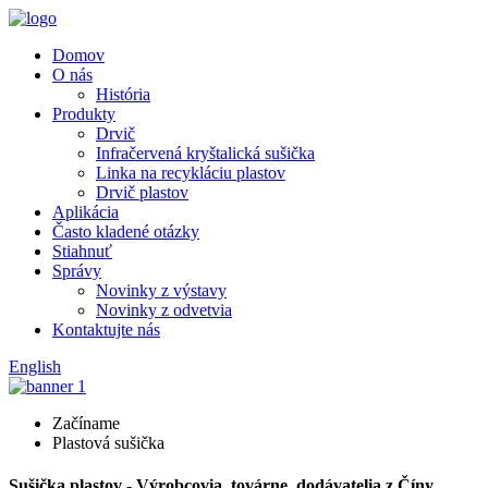
Domov
O nás
História
Produkty
Drvič
Infračervená kryštalická sušička
Linka na recykláciu plastov
Drvič plastov
Aplikácia
Často kladené otázky
Stiahnuť
Správy
Novinky z výstavy
Novinky z odvetvia
Kontaktujte nás
English
Začíname
Plastová sušička
Sušička plastov - Výrobcovia, továrne, dodávatelia z Číny