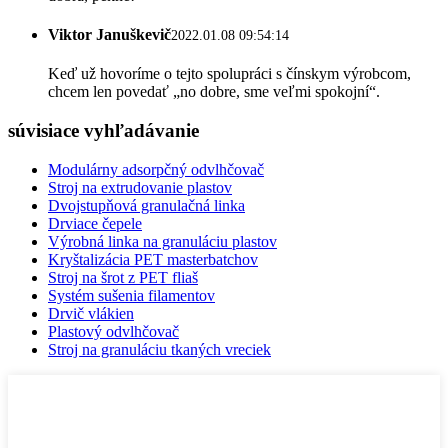
Viktor Januškevič
2022.01.08 09:54:14
Keď už hovoríme o tejto spolupráci s čínskym výrobcom,
chcem len povedať „no dobre, sme veľmi spokojní“.
súvisiace vyhľadávanie
Modulárny adsorpčný odvlhčovač
Stroj na extrudovanie plastov
Dvojstupňová granulačná linka
Drviace čepele
Výrobná linka na granuláciu plastov
Kryštalizácia PET masterbatchov
Stroj na šrot z PET fliaš
Systém sušenia filamentov
Drvič vlákien
Plastový odvlhčovač
Stroj na granuláciu tkaných vreciek