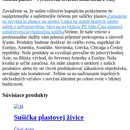
Zaviažeme sa, že našim váženým kupujúcim poskytneme tie
najúprimnejšie a najšetrnejšie riešenia pre sušičky plastov,
Zariadenie
na recykláciu plastov na predaj
,
Linka na pranie tkaných jumbo
tašiek z polypropylénu
,
Stroj na recykláciu PE fólie
,
Čína plastová
infračervená kryštalizačná sušička
Veríme, že naše vrúcne a
profesionálne služby vám prinesú príjemné prekvapenia a zároveň
šťastie. Produkty budeme dodávať do celého sveta, napríklad do
Európy, Ameriky, Austrálie, Slovinska, Grécka, Chicaga a Českej
republiky. Naše produkty sa vyvážajú prevažne do juhovýchodnej
Ázie, na Blízky východ, do Severnej Ameriky a Európy. Naša
kvalita je určite zaručená. Ak máte záujem o niektorý z našich
produktov alebo by ste chceli prediskutovať zákazkovú objednávku,
neváhajte nás kontaktovať. Tešíme sa na nadviazanie úspešných
obchodných vzťahov s novými klientmi po celom svete v blízkej
budúcnosti.
Súvisiace produkty
Sušička plastovej živice
Čítať ďalej