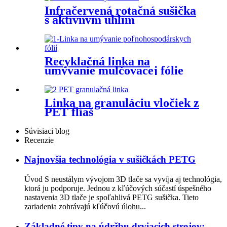
Infračervená rotačná sušička
s aktívnym uhlím
Recyklačná linka na
umývanie mulčovacej fólie
Linka na granuláciu vločiek z
PET fliaš
Súvisiaci blog
Recenzie
Najnovšia technológia v sušičkách PETG
Úvod S neustálym vývojom 3D tlače sa vyvíja aj technológia,
ktorá ju podporuje. Jednou z kľúčových súčastí úspešného
nastavenia 3D tlače je spoľahlivá PETG sušička. Tieto
zariadenia zohrávajú kľúčovú úlohu...
Základné tipy na údržbu drviacich strojov: