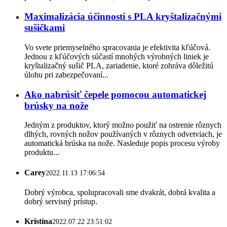
Maximalizácia účinnosti s PLA kryštalizačnými
sušičkami
Vo svete priemyselného spracovania je efektivita kľúčová.
Jednou z kľúčových súčastí mnohých výrobných liniek je
kryštalizačný sušič PLA, zariadenie, ktoré zohráva dôležitú
úlohu pri zabezpečovaní...
Ako nabrúsiť čepele pomocou automatickej
brúsky na nože
Jedným z produktov, ktorý možno použiť na ostrenie rôznych
dlhých, rovných nožov používaných v rôznych odvetviach, je
automatická brúska na nože. Nasleduje popis procesu výroby
produktu...
Carey
2022.11.13 17:06:54
Dobrý výrobca, spolupracovali sme dvakrát, dobrá kvalita a
dobrý servisný prístup.
Kristína
2022.07.22 23:51:02