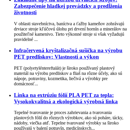
Zabezpečenie hladkej prevádzky a predĺženia
životnosti
V oblasti stavebníctva, baníctva a ťažby kameňov zohrávajú
drviace stroje kľúčovú úlohu pri drvení hornín a minerálov na
použiteľné kamenivo. Tieto výkonné stroje si však vyžadujú
pravidelné ...
Infračervená kryštalizačná sušička na výrobu
PET predliskov: Vlastnosti a výkon
PET (polyetyléntereftalát) je široko používaný plastový
materiál na výrobu predliskov a fliaš na rôzne účely, ako sú
nápoje, potraviny, kozmetika, liečivá a výrobky pre
domácnosť...
Linka na extrúziu fólií PLA PET za tepla:
Vysokokvalitná a ekologická výrobná linka
Tepelné tvarovanie je proces zahrievania a tvarovania
plastových fólií do rôznych výrobkov, ako sú poháre, tácky,
nádoby, viečka atď. Tepelne tvarované výrobky sa široko
používajú v balení potravín, medicínskych...