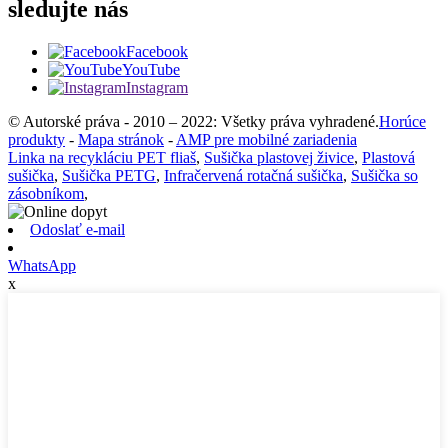
sledujte nás
Facebook
YouTube
Instagram
© Autorské práva - 2010 – 2022: Všetky práva vyhradené.
Horúce
produkty
-
Mapa stránok
-
AMP pre mobilné zariadenia
Linka na recykláciu PET fliaš
,
Sušička plastovej živice
,
Plastová
sušička
,
Sušička PETG
,
Infračervená rotačná sušička
,
Sušička so
zásobníkom
,
Odoslať e-mail
WhatsApp
x