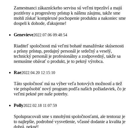
Zamestnanci zákazníckeho servisu sú veľmi trpezliví a majú
pozitívny a progresívny prístup k nášmu záujmu, takže sme
mohli získať komplexné pochopenie produktu a nakoniec sme
dospeli k dohode, ďakujeme!
Genevieve
2022.07.06 09:48:54
Riaditeľ spoločnosti má veľmi bohaté manažérske skúsenosti
a prísny prístup, predajný personál je srdečný a veselý,
technický personál je profesionálny a zodpovedný, takže sa
nemusíme obávať o produkt, je to pekný výrobca.
Rae
2022.04.20 12:15:10
Táto spoločnosť má na výber veľa hotových možností a tiež
vie prispôsobiť nový program podľa našich požiadaviek, čo je
veľmi pekné pre naše potreby.
Polly
2022.02.18 11:07:59
Spolupracovali sme s mnohými spoločnosťami, ale tentoraz je
to najlepšie, podrobné vysvetlenie, včasné dodanie a kvalita je
dobrá, pekné!