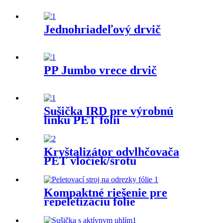
Jednohriadeľový drvič
PP Jumbo vrece drvič
Sušička IRD pre výrobnú
linku PET fólií
Kryštalizátor odvlhčovača
PET vločiek/šrotu
Kompaktné riešenie pre
repeletizáciu fólie