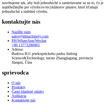
navrhujeme tak, aby boli jednoduché a zameriavame sa na to, čo je
najdôležitejšie pre výrobcov/recyklátorov plastov, ktorí hľadajú
jednoduchú a stabilnú výrobu.
kontaktujte nás
Napíšte nám
sales@ldmachinery.com
PH/WhatsApp/Wechat
+86 13773280065
Adresa:
Budova B11 priekopníckeho parku Jinfeng
Science&Technology, mesto Zhangjiagang, provincia
Jiangsu, Čína
sprievodca
O nás
Produkty
Často kladené otázky
Aplikácia
Kontaktujte nás