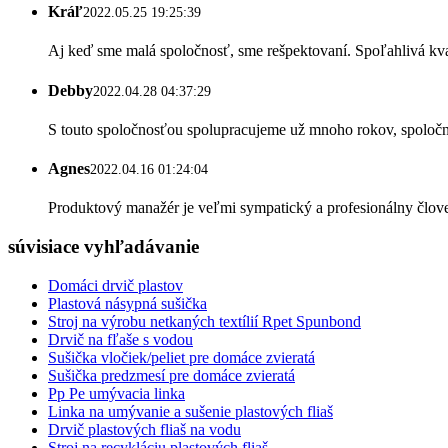
Kráľ
2022.05.25 19:25:39
Aj keď sme malá spoločnosť, sme rešpektovaní. Spoľahlivá kval
Debby
2022.04.28 04:37:29
S touto spoločnosťou spolupracujeme už mnoho rokov, spoločno
Agnes
2022.04.16 01:24:04
Produktový manažér je veľmi sympatický a profesionálny člov
súvisiace vyhľadávanie
Domáci drvič plastov
Plastová násypná sušička
Stroj na výrobu netkaných textílií Rpet Spunbond
Drvič na fľaše s vodou
Sušička vločiek/peliet pre domáce zvieratá
Sušička predzmesí pre domáce zvieratá
Pp Pe umývacia linka
Linka na umývanie a sušenie plastových fliaš
Drvič plastových fliaš na vodu
Stroj na recykláciu plastových fliaš