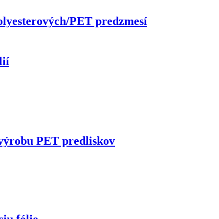
polyesterových/PET predzmesí
ií
 výrobu PET predliskov
iu fólie