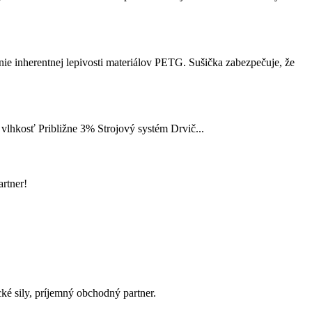
 inherentnej lepivosti materiálov PETG. Sušička zabezpečuje, že
lhkosť Približne 3% Strojový systém Drvič...
artner!
cké sily, príjemný obchodný partner.