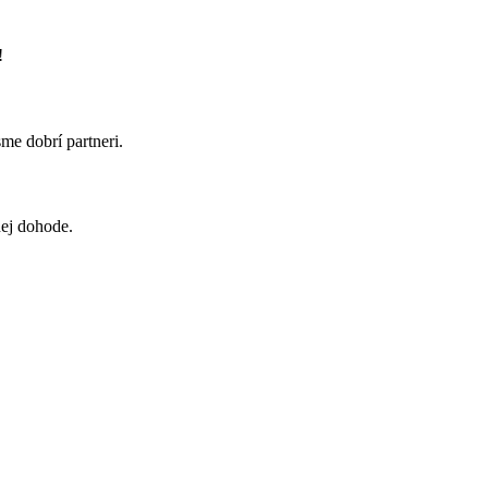
!
me dobrí partneri.
nej dohode.