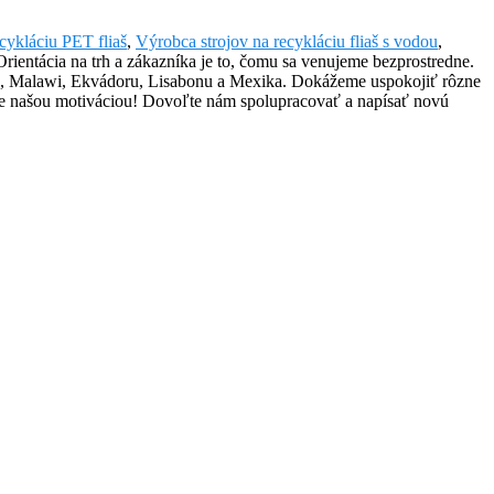
cykláciu PET fliaš
,
Výrobca strojov na recykláciu fliaš s vodou
,
rientácia na trh a zákazníka je to, čomu sa venujeme bezprostredne.
ie, Malawi, Ekvádoru, Lisabonu a Mexika. Dokážeme uspokojiť rôzne
ť je našou motiváciou! Dovoľte nám spolupracovať a napísať novú