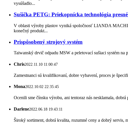
vysúšadlo...
Sušička PETG: Priekopnícka technológia presné
V oblasti výroby plastov vyniká spoločnosť LIANDA MACHINER
konečný produkt...
Prispôsobený strojový systém
Taiwanský drvič odpadu MSW a peletovací sušiaci systém na p
Chris
2022.11.10 11:00:47
Zamestnanci sú kvalifikovaní, dobre vybavení, proces je špecif
Mona
2022.10.02 22:35:45
Ocenili sme čínsku výrobu, ani tentoraz nás nesklamala, dobrá 
Darlene
2022.06.18 19:43:11
Široký sortiment, dobrá kvalita, rozumné ceny a dobrý servis, 