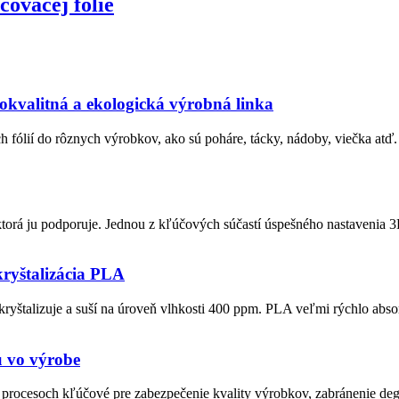
ovacej fólie
kokvalitná a ekologická výrobná linka
ch fólií do rôznych výrobkov, ako sú poháre, tácky, nádoby, viečka atď
torá ju podporuje. Jednou z kľúčových súčastí úspešného nastavenia 3D
 kryštalizácia PLA
yštalizuje a suší na úroveň vlhkosti 400 ppm. PLA veľmi rýchlo abso
ú vo výrobe
rocesoch kľúčové pre zabezpečenie kvality výrobkov, zabránenie degra