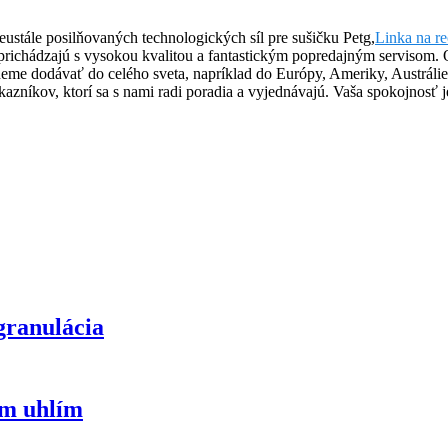
ustále posilňovaných technologických síl pre sušičku Petg,
Linka na re
prichádzajú s vysokou kvalitou a fantastickým popredajným servisom. O
eme dodávať do celého sveta, napríklad do Európy, Ameriky, Austrál
kazníkov, ktorí sa s nami radi poradia a vyjednávajú. Vaša spokojnos
granulácia
ym uhlím