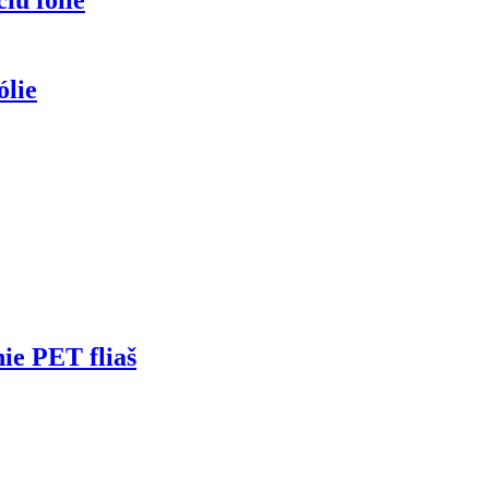
ólie
ie PET fliaš