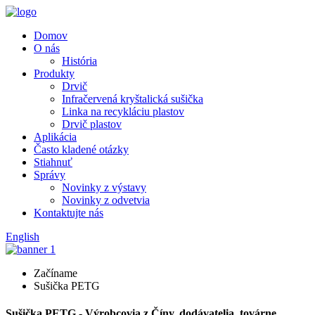
Domov
O nás
História
Produkty
Drvič
Infračervená kryštalická sušička
Linka na recykláciu plastov
Drvič plastov
Aplikácia
Často kladené otázky
Stiahnuť
Správy
Novinky z výstavy
Novinky z odvetvia
Kontaktujte nás
English
Začíname
Sušička PETG
Sušička PETG - Výrobcovia z Číny, dodávatelia, továrne