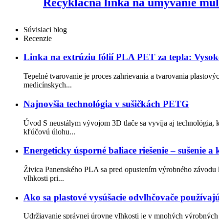
Recyklačná linka na umývanie mulč
Súvisiaci blog
Recenzie
Linka na extrúziu fólií PLA PET za tepla: Vyso
Tepelné tvarovanie je proces zahrievania a tvarovania plastový
medicínskych...
Najnovšia technológia v sušičkách PETG
Úvod S neustálym vývojom 3D tlače sa vyvíja aj technológia, k
kľúčovú úlohu...
Energeticky úsporné baliace riešenie – sušenie a
Živica Panenského PLA sa pred opustením výrobného závodu kr
vlhkosti pri...
Ako sa plastové vysúšacie odvlhčovače používaj
Udržiavanie správnej úrovne vlhkosti je v mnohých výrobných p