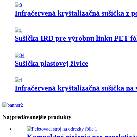
Infračervená kryštalizačná sušička z 
Sušička IRD pre výrobnú linku PET fól
Sušička plastovej živice
Infračervená kryštalizačná sušička na
Najpredávanejšie produkty
Kompaktné riešenie pre repeletizác