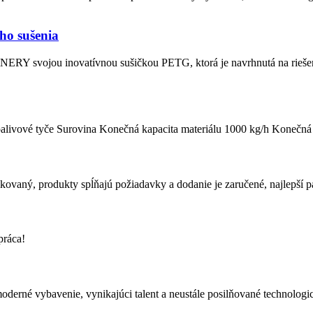
ho sušenia
Y svojou inovatívnou sušičkou PETG, ktorá je navrhnutá na riešenie
alivové tyče Surovina Konečná kapacita materiálu 1000 kg/h Konečná v
ikovaný, produkty spĺňajú požiadavky a dodanie je zaručené, najlepší p
práca!
moderné vybavenie, vynikajúci talent a neustále posilňované technologi