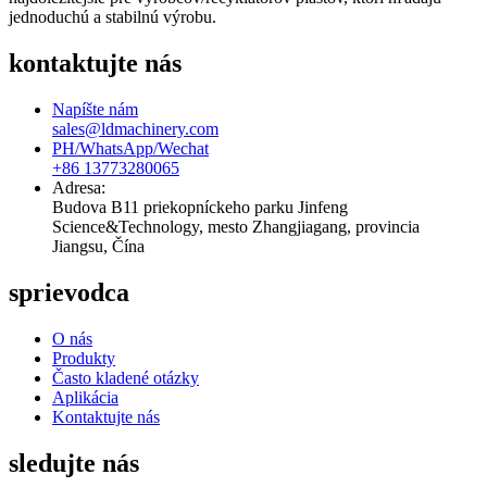
jednoduchú a stabilnú výrobu.
kontaktujte nás
Napíšte nám
sales@ldmachinery.com
PH/WhatsApp/Wechat
+86 13773280065
Adresa:
Budova B11 priekopníckeho parku Jinfeng
Science&Technology, mesto Zhangjiagang, provincia
Jiangsu, Čína
sprievodca
O nás
Produkty
Často kladené otázky
Aplikácia
Kontaktujte nás
sledujte nás