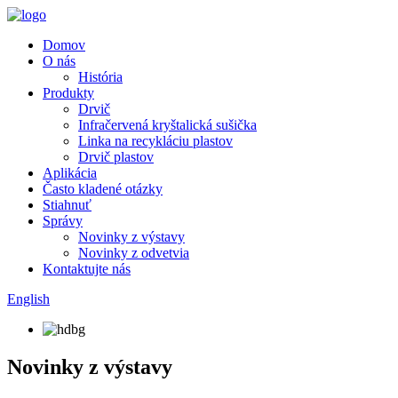
Domov
O nás
História
Produkty
Drvič
Infračervená kryštalická sušička
Linka na recykláciu plastov
Drvič plastov
Aplikácia
Často kladené otázky
Stiahnuť
Správy
Novinky z výstavy
Novinky z odvetvia
Kontaktujte nás
English
Novinky z výstavy