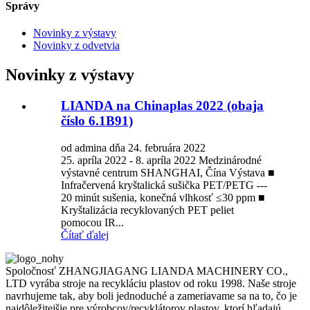
Správy
Novinky z výstavy
Novinky z odvetvia
Novinky z výstavy
LIANDA na Chinaplas 2022 (obaja
číslo 6.1B91)
od admina dňa 24. februára 2022
25. apríla 2022 - 8. apríla 2022 Medzinárodné
výstavné centrum SHANGHAI, Čína Výstava ■
Infračervená kryštalická sušička PET/PETG ---
20 minút sušenia, konečná vlhkosť ≤30 ppm ■
Kryštalizácia recyklovaných PET peliet
pomocou IR...
Čítať ďalej
Spoločnosť ZHANGJIAGANG LIANDA MACHINERY CO.,
LTD vyrába stroje na recykláciu plastov od roku 1998. Naše stroje
navrhujeme tak, aby boli jednoduché a zameriavame sa na to, čo je
najdôležitejšie pre výrobcov/recyklátorov plastov, ktorí hľadajú