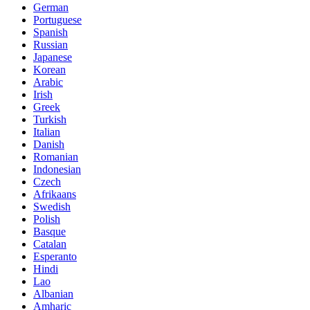
German
Portuguese
Spanish
Russian
Japanese
Korean
Arabic
Irish
Greek
Turkish
Italian
Danish
Romanian
Indonesian
Czech
Afrikaans
Swedish
Polish
Basque
Catalan
Esperanto
Hindi
Lao
Albanian
Amharic