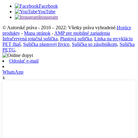
Facebook
YouTube
Instagram
© Autorské práva - 2010 – 2022: Všetky práva vyhradené.
Horúce
produkty
-
Mapa stránok
-
AMP pre mobilné zariadenia
Infračervená rotačná sušička
,
Plastová sušička
,
Linka na recykláciu
PET fliaš
,
Sušička plastovej živice
,
Sušička so zásobníkom
,
Sušička
PETG
,
Odoslať e-mail
WhatsApp
x