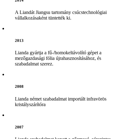
2014
A Liandát Jiangsu tartomány csúcstechnológiai
vállalkozásaként tüntették ki.
2013
Lianda gyártja a fű-/homokeltávolító gépet a
mezőgazdasági fólia újrahasznosításához, és
szabadalmat szerez.
2008
Lianda német szabadalmat importált infravörös
kristályszárítóra
2007