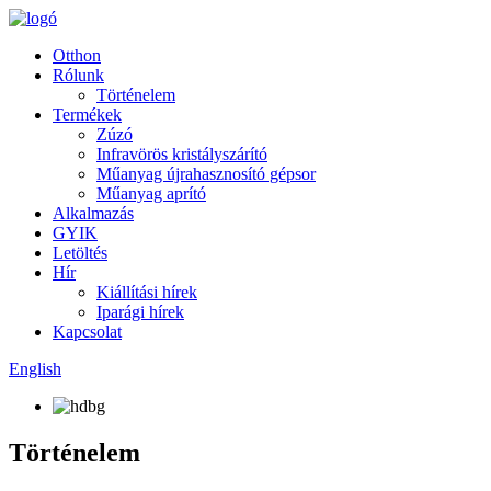
Otthon
Rólunk
Történelem
Termékek
Zúzó
Infravörös kristályszárító
Műanyag újrahasznosító gépsor
Műanyag aprító
Alkalmazás
GYIK
Letöltés
Hír
Kiállítási hírek
Iparági hírek
Kapcsolat
English
Történelem