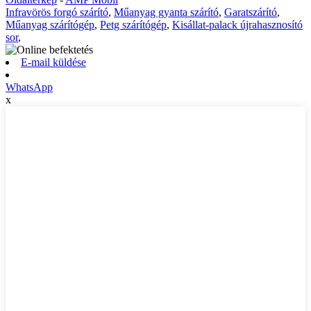
Infravörös forgó szárító
,
Műanyag gyanta szárító
,
Garatszárító
,
Műanyag szárítógép
,
Petg szárítógép
,
Kisállat-palack újrahasznosító
sor
,
E-mail küldése
WhatsApp
x