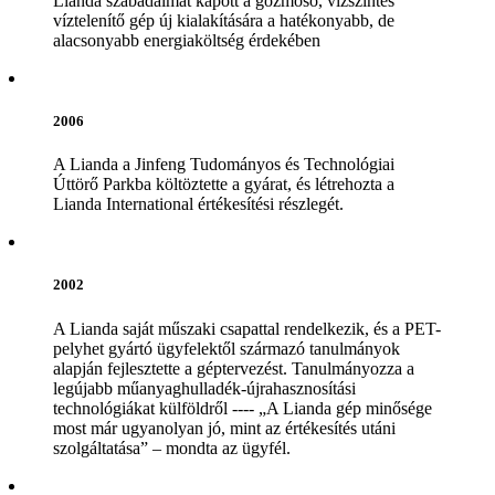
Lianda szabadalmat kapott a gőzmosó, vízszintes
víztelenítő gép új kialakítására a hatékonyabb, de
alacsonyabb energiaköltség érdekében
2006
A Lianda a Jinfeng Tudományos és Technológiai
Úttörő Parkba költöztette a gyárat, és létrehozta a
Lianda International értékesítési részlegét.
2002
A Lianda saját műszaki csapattal rendelkezik, és a PET-
pelyhet gyártó ügyfelektől származó tanulmányok
alapján fejlesztette a géptervezést. Tanulmányozza a
legújabb műanyaghulladék-újrahasznosítási
technológiákat külföldről ---- „A Lianda gép minősége
most már ugyanolyan jó, mint az értékesítés utáni
szolgáltatása” – mondta az ügyfél.