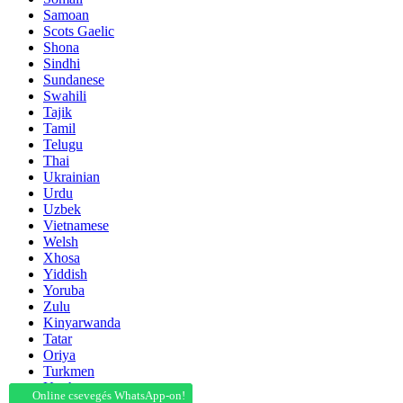
Samoan
Scots Gaelic
Shona
Sindhi
Sundanese
Swahili
Tajik
Tamil
Telugu
Thai
Ukrainian
Urdu
Uzbek
Vietnamese
Welsh
Xhosa
Yiddish
Yoruba
Zulu
Kinyarwanda
Tatar
Oriya
Turkmen
Uyghur
Online csevegés WhatsApp-on!