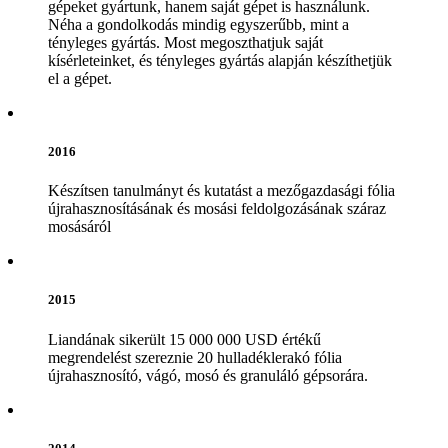
gépeket gyártunk, hanem saját gépet is használunk.
Néha a gondolkodás mindig egyszerűbb, mint a
tényleges gyártás. Most megoszthatjuk saját
kísérleteinket, és tényleges gyártás alapján készíthetjük
el a gépet.
2016
Készítsen tanulmányt és kutatást a mezőgazdasági fólia
újrahasznosításának és mosási feldolgozásának száraz
mosásáról
2015
Liandának sikerült 15 000 000 USD értékű
megrendelést szereznie 20 hulladéklerakó fólia
újrahasznosító, vágó, mosó és granuláló gépsorára.