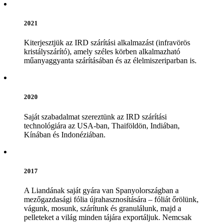
2021
Kiterjesztjük az IRD szárítási alkalmazást (infravörös
kristályszárító), amely széles körben alkalmazható
műanyaggyanta szárításában és az élelmiszeriparban is.
2020
Saját szabadalmat szereztünk az IRD szárítási
technológiára az USA-ban, Thaiföldön, Indiában,
Kínában és Indonéziában.
2017
A Liandának saját gyára van Spanyolországban a
mezőgazdasági fólia újrahasznosítására – fóliát őrölünk,
vágunk, mosunk, szárítunk és granulálunk, majd a
pelleteket a világ minden tájára exportáljuk. Nemcsak