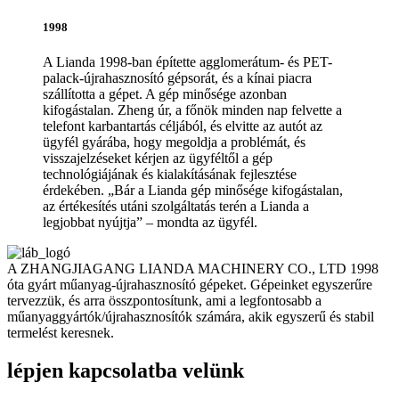
1998
A Lianda 1998-ban építette agglomerátum- és PET-
palack-újrahasznosító gépsorát, és a kínai piacra
szállította a gépet. A gép minősége azonban
kifogástalan. Zheng úr, a főnök minden nap felvette a
telefont karbantartás céljából, és elvitte az autót az
ügyfél gyárába, hogy megoldja a problémát, és
visszajelzéseket kérjen az ügyféltől a gép
technológiájának és kialakításának fejlesztése
érdekében. „Bár a Lianda gép minősége kifogástalan,
az értékesítés utáni szolgáltatás terén a Lianda a
legjobbat nyújtja” – mondta az ügyfél.
A ZHANGJIAGANG LIANDA MACHINERY CO., LTD 1998
óta gyárt műanyag-újrahasznosító gépeket. Gépeinket egyszerűre
tervezzük, és arra összpontosítunk, ami a legfontosabb a
műanyaggyártók/újrahasznosítók számára, akik egyszerű és stabil
termelést keresnek.
lépjen kapcsolatba velünk