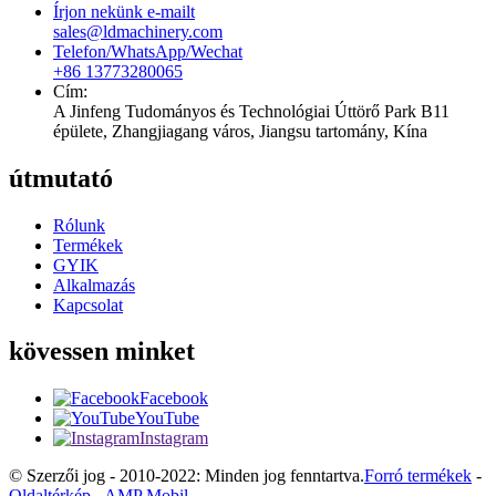
Írjon nekünk e-mailt
sales@ldmachinery.com
Telefon/WhatsApp/Wechat
+86 13773280065
Cím:
A Jinfeng Tudományos és Technológiai Úttörő Park B11
épülete, Zhangjiagang város, Jiangsu tartomány, Kína
útmutató
Rólunk
Termékek
GYIK
Alkalmazás
Kapcsolat
kövessen minket
Facebook
YouTube
Instagram
© Szerzői jog - 2010-2022: Minden jog fenntartva.
Forró termékek
-
Oldaltérkép
-
AMP Mobil