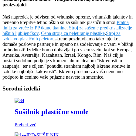
proizvajalci
Naš napredek je odvisen od vrhunske opreme, vrhunskih talentov in
nenehno krepitve tehnoloških sil za sušilnik plastičnih smol.
Pralna
linija za vreče iz PP tkane tkanine
,
Stroj za sušenje predkristalizacije
hišnih ljubljenčkov
,
Cena stroja za peletiranje plastike
,
Stroj za
izdelavo plastičnih peletov
Iskreno pozdravljamo tako tuje kot
domače poslovne partnerje in upamo na sodelovanje z vami v bližnji
prihodnosti! Izdelke bomo dobavljali po vsem svetu, kot so Evropa,
Amerika, Avstralija, Kazahstan, Izrael, Kongo, Rim. Naš cilj je
postati sodobno podjetje s komercialnim idealom "iskrenosti in
zaupanja" ter s ciljem "ponuditi strankam najbolj iskrene storitve in
izdelke najboljše kakovosti". Iskreno prosimo za vašo nenehno
podporo in cenimo vaše prijazne nasvete in smernice.
Sorodni izdelki
Sušilnik plastične smole
Preberi več