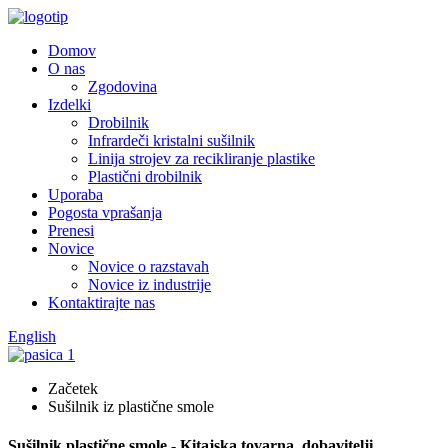
Domov
O nas
Zgodovina
Izdelki
Drobilnik
Infrardeči kristalni sušilnik
Linija strojev za recikliranje plastike
Plastični drobilnik
Uporaba
Pogosta vprašanja
Prenesi
Novice
Novice o razstavah
Novice iz industrije
Kontaktirajte nas
English
Začetek
Sušilnik iz plastične smole
Sušilnik plastične smole - Kitajska tovarna, dobavitelji,