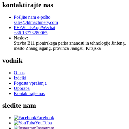
kontaktirajte nas
Pošljite nam e-pošto
sales@ldmachinery.com
PH/WhatsApp/Wechat
+86 13773280065
Naslov:
Stavba B11 pionirskega parka znanosti in tehnologije Jinfeng,
mesto Zhangjiagang, provinca Jiangsu, Kitajska
vodnik
O nas
Izdelki
Pogosta vprašanja
Uporaba
Kontaktirajte nas
sledite nam
Facebook
YouTuba
Instagram