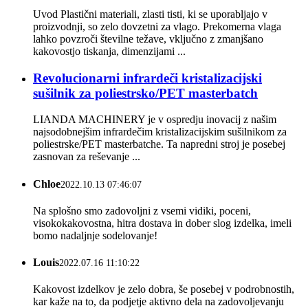
Uvod Plastični materiali, zlasti tisti, ki se uporabljajo v
proizvodnji, so zelo dovzetni za vlago. Prekomerna vlaga
lahko povzroči številne težave, vključno z zmanjšano
kakovostjo tiskanja, dimenzijami ...
Revolucionarni infrardeči kristalizacijski
sušilnik za poliestrsko/PET masterbatch
LIANDA MACHINERY je v ospredju inovacij z našim
najsodobnejšim infrardečim kristalizacijskim sušilnikom za
poliestrske/PET masterbatche. Ta napredni stroj je posebej
zasnovan za reševanje ...
Chloe
2022.10.13 07:46:07
Na splošno smo zadovoljni z vsemi vidiki, poceni,
visokokakovostna, hitra dostava in dober slog izdelka, imeli
bomo nadaljnje sodelovanje!
Louis
2022.07.16 11:10:22
Kakovost izdelkov je zelo dobra, še posebej v podrobnostih,
kar kaže na to, da podjetje aktivno dela na zadovoljevanju