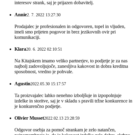
interesov strank, saj je prijazen dobavitelj.
Annie
2. 7. 2022 13:27:30
Prodajalec je profesionalen in odgovoren, topel in vljuden,
imeli smo prijeten pogovor in brez jezikovnih ovir pri
komunikaciji.
Klara
20. 6. 2022 02:10:51
Na Kitajskem imamo veliko partnerjev, to podjetje je za nas
najbolj zadovoljujoče, zanesljiva kakovost in dobra kreditna
sposobnost, vredno je pohvale.
Agustin
2022.05.30 15:17:57
Ta proizvajalec lahko nenehno izboljšuje in izpopolnjuje
izdelke in storitve, saj je v skladu s pravili tržne konkurence in
je konkurenčno podjetje.
Olivier Musset
2022.02.13 23:28:59
Odgovor osebja za pomoč strankam je zelo natančen,