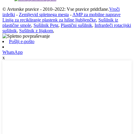
© Avtorske pravice - 2010–2022: Vse pravice pridržane.
Vroči
izdelki
-
Zemljevid spletnega mesta
-
AMP za mobilne naprave
Linija za recikliranje plastenk za hišne ljubljenčke
,
Sušilnik iz
plastične smole
,
Sušilnik Petg
,
Plastični sušilnik
,
Infrardeči rotacijski
sušilnik
,
Sušilnik z lijakom
,
Pošlji e-pošto
WhatsApp
x