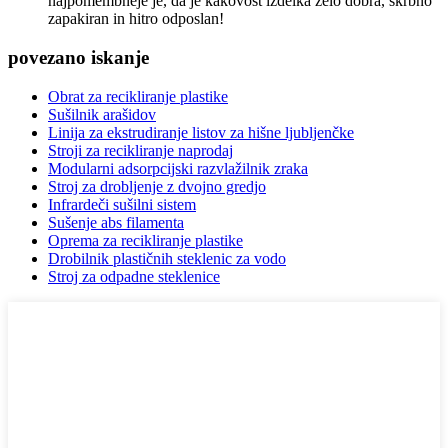
najpomembneje je, da je kakovost izdelka zelo dobra, skrbno
zapakiran in hitro odposlan!
povezano iskanje
Obrat za recikliranje plastike
Sušilnik arašidov
Linija za ekstrudiranje listov za hišne ljubljenčke
Stroji za recikliranje naprodaj
Modularni adsorpcijski razvlažilnik zraka
Stroj za drobljenje z dvojno gredjo
Infrardeči sušilni sistem
Sušenje abs filamenta
Oprema za recikliranje plastike
Drobilnik plastičnih steklenic za vodo
Stroj za odpadne steklenice