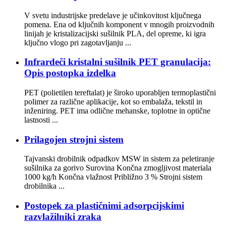
V svetu industrijske predelave je učinkovitost ključnega
pomena. Ena od ključnih komponent v mnogih proizvodnih
linijah je kristalizacijski sušilnik PLA, del opreme, ki igra
ključno vlogo pri zagotavljanju ...
Infrardeči kristalni sušilnik PET granulacija:
Opis postopka izdelka
PET (polietilen tereftalat) je široko uporabljen termoplastični
polimer za različne aplikacije, kot so embalaža, tekstil in
inženiring. PET ima odlične mehanske, toplotne in optične
lastnosti ...
Prilagojen strojni sistem
Tajvanski drobilnik odpadkov MSW in sistem za peletiranje
sušilnika za gorivo Surovina Končna zmogljivost materiala
1000 kg/h Končna vlažnost Približno 3 % Strojni sistem
drobilnika ...
Postopek za plastičnimi adsorpcijskimi
razvlažilniki zraka