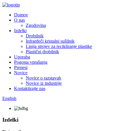
Domov
O nas
Zgodovina
Izdelki
Drobilnik
Infrardeči kristalni sušilnik
Linija strojev za recikliranje plastike
Plastični drobilnik
Uporaba
Pogosta vprašanja
Prenesi
Novice
Novice o razstavah
Novice iz industrije
Kontaktirajte nas
English
Izdelki