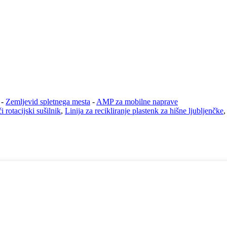
-
Zemljevid spletnega mesta
-
AMP za mobilne naprave
i rotacijski sušilnik
,
Linija za recikliranje plastenk za hišne ljubljenčke