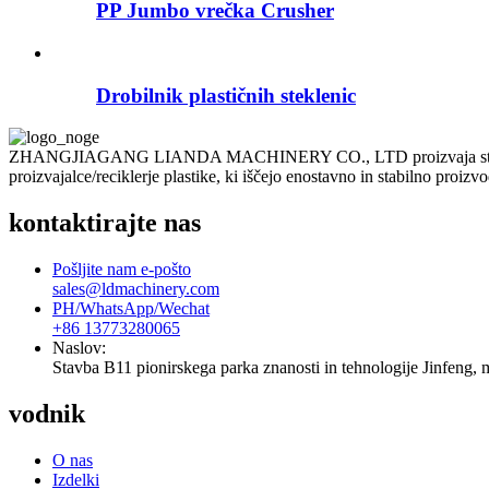
PP Jumbo vrečka Crusher
Drobilnik plastičnih steklenic
ZHANGJIAGANG LIANDA MACHINERY CO., LTD proizvaja stroje za recik
proizvajalce/reciklerje plastike, ki iščejo enostavno in stabilno proizv
kontaktirajte nas
Pošljite nam e-pošto
sales@ldmachinery.com
PH/WhatsApp/Wechat
+86 13773280065
Naslov:
Stavba B11 pionirskega parka znanosti in tehnologije Jinfeng, 
vodnik
O nas
Izdelki