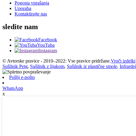
Pogosta vprašanja
Uporaba
Kontaktirajte nas
sledite nam
Facebook
YouTuba
Instagram
© Avtorske pravice - 2010–2022: Vse pravice pridržane.
Vroči izdelki
Sušilnik Petg
,
Sušilnik z lijakom
,
Sušilnik iz plastične smole
,
Infrardeč
Pošlji e-pošto
WhatsApp
x