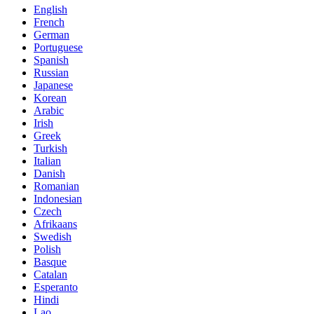
English
French
German
Portuguese
Spanish
Russian
Japanese
Korean
Arabic
Irish
Greek
Turkish
Italian
Danish
Romanian
Indonesian
Czech
Afrikaans
Swedish
Polish
Basque
Catalan
Esperanto
Hindi
Lao