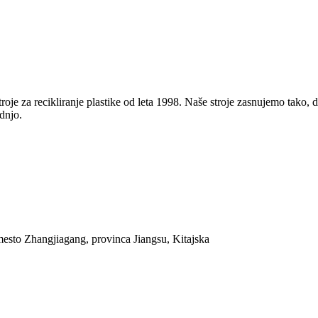
liranje plastike od leta 1998. Naše stroje zasnujemo tako, da so 
odnjo.
mesto Zhangjiagang, provinca Jiangsu, Kitajska