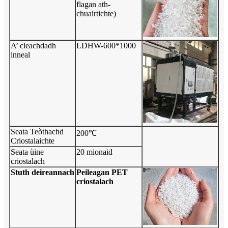
flagan ath-
chuairtichte)
A’ cleachdadh
LDHW-600*1000
inneal
Seata Teòthachd
200℃
Criostalaichte
Seata ùine
20 mionaid
criostalach
Stuth deireannach
Peileagan PET
criostalach