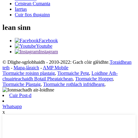
Ceistean Cumanta
Iarrtas
Cuir fios thugainn
lean sinn
Facebook
Youtube
Instagram
© Dlighe-sgrìobhaidh - 2010-2022: Gach còir glèidhte.
Toraidhean
teth
-
Mapa-làraich
-
AMP Mobile
Tiormaiche roisinn plastaig
,
Tiormaiche Petg
,
Loidhne Ath-
chuairteachaidh Botail Pheataichean
,
Tiormaiche Hopper
,
Tiormaiche Plastaig
,
Tiormaiche rothlach infridhearg
,
Cuir Post-d
Whatsapp
x