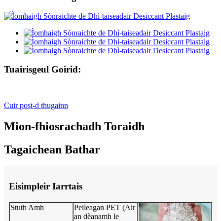
Tuairisgeul Goirid:
Cuir post-d thugainn
Mion-fhiosrachadh Toraidh
Tagaichean Bathar
Eisimpleir Iarrtais
Stuth Amh
Peileagan PET (Air
an dèanamh le