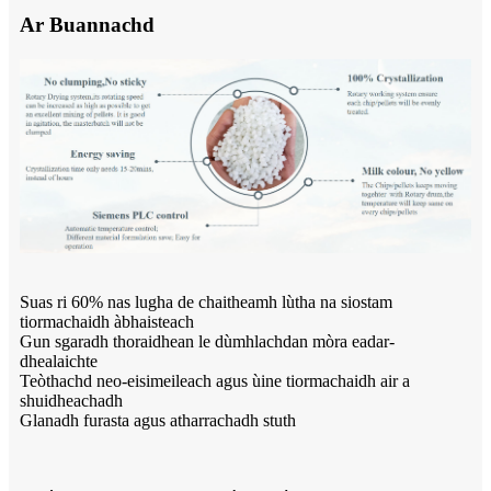
Ar Buannachd
Suas ri 60% nas lugha de chaitheamh lùtha na siostam
tiormachaidh àbhaisteach
Gun sgaradh thoraidhean le dùmhlachdan mòra eadar-
dhealaichte
Teòthachd neo-eisimeileach agus ùine tiormachaidh air a
shuidheachadh
Glanadh furasta agus atharrachadh stuth