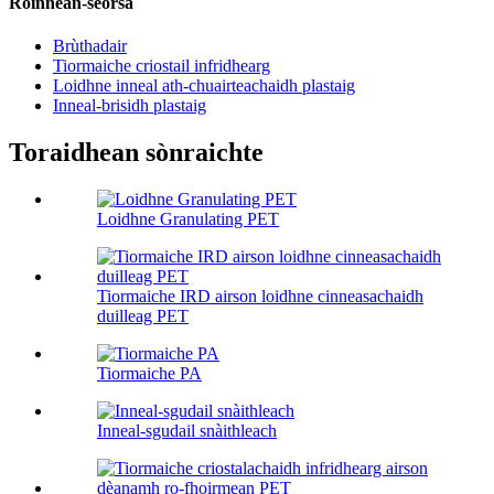
Roinnean-seòrsa
Brùthadair
Tiormaiche criostail infridhearg
Loidhne inneal ath-chuairteachaidh plastaig
Inneal-brisidh plastaig
Toraidhean sònraichte
Loidhne Granulating PET
Tiormaiche IRD airson loidhne cinneasachaidh
duilleag PET
Tiormaiche PA
Inneal-sgudail snàithleach