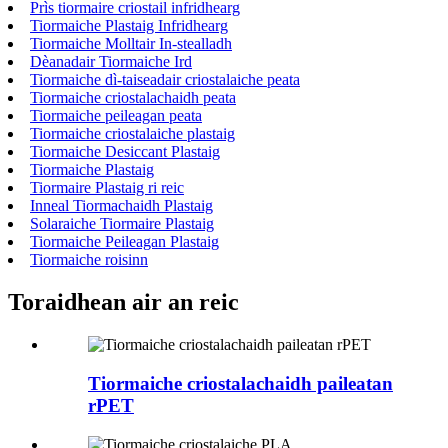
Prìs tiormaire criostail infridhearg
Tiormaiche Plastaig Infridhearg
Tiormaiche Molltair In-stealladh
Dèanadair Tiormaiche Ird
Tiormaiche dì-taiseadair criostalaiche peata
Tiormaiche criostalachaidh peata
Tiormaiche peileagan peata
Tiormaiche criostalaiche plastaig
Tiormaiche Desiccant Plastaig
Tiormaiche Plastaig
Tiormaire Plastaig ri reic
Inneal Tiormachaidh Plastaig
Solaraiche Tiormaire Plastaig
Tiormaiche Peileagan Plastaig
Tiormaiche roisinn
Toraidhean air an reic
Tiormaiche criostalachaidh paileatan
rPET