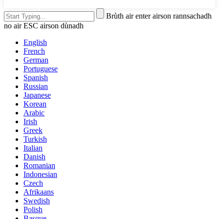
Brùth air enter airson rannsachadh
no air ESC airson dùnadh
English
French
German
Portuguese
Spanish
Russian
Japanese
Korean
Arabic
Irish
Greek
Turkish
Italian
Danish
Romanian
Indonesian
Czech
Afrikaans
Swedish
Polish
Basque