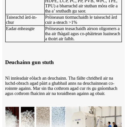
HDPE, LCP, PC, PP, PVB, WPC, TPE,
TPU) a bharrachd air stuthan mòra eile a
tha a’ sruthadh gu saor.
Taiseachd àrd-in-
Pròiseasan tiormachaidh le taiseachd àrd
chur
cuir a-steach >1%
Eadar-mheasgte
Pròiseasan teasachaidh airson oligomers a
tha air fhàgail agus co-phàirtean luaineach
a thoirt air falbh.
Deuchainn gun stuth
Nì innleadair eòlach an deuchainn. Tha fàilte chridheil air na
luchd-obrach agad pàirt a ghabhail anns na deuchainnean co-
roinnte againn. Mar sin tha cothrom agad cur ris gu gnìomhach
agus cothrom fhaicinn air na toraidhean againn ag obair.