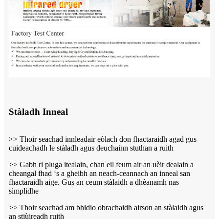
Stàladh Inneal
>> Thoir seachad innleadair eòlach don fhactaraidh agad gus
cuideachadh le stàladh agus deuchainn stuthan a ruith
>> Gabh ri pluga itealain, chan eil feum air an uèir dealain a
cheangal fhad ‘s a gheibh an neach-ceannach an inneal san
fhactaraidh aige. Gus an ceum stàlaidh a dhèanamh nas
sìmplidhe
>> Thoir seachad am bhidio obrachaidh airson an stàlaidh agus
an stiùireadh ruith