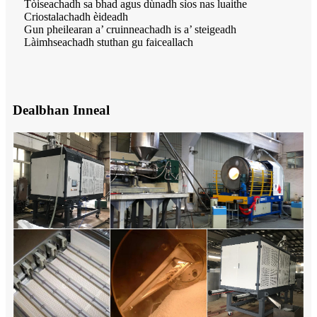
Tòiseachadh sa bhad agus dùnadh sìos nas luaithe
Criostalachadh èideadh
Gun pheilearan a’ cruinneachadh is a’ steigeadh
Làimhseachadh stuthan gu faiceallach
Dealbhan Inneal