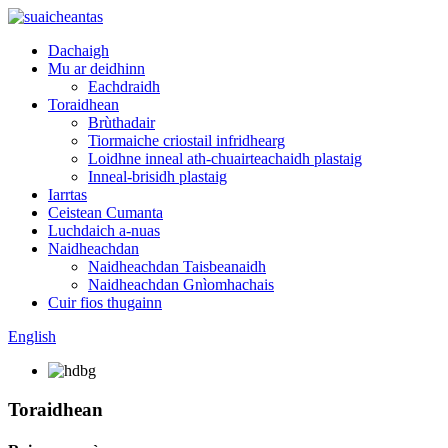
Dachaigh
Mu ar deidhinn
Eachdraidh
Toraidhean
Brùthadair
Tiormaiche criostail infridhearg
Loidhne inneal ath-chuairteachaidh plastaig
Inneal-brisidh plastaig
Iarrtas
Ceistean Cumanta
Luchdaich a-nuas
Naidheachdan
Naidheachdan Taisbeanaidh
Naidheachdan Gnìomhachais
Cuir fios thugainn
English
Toraidhean