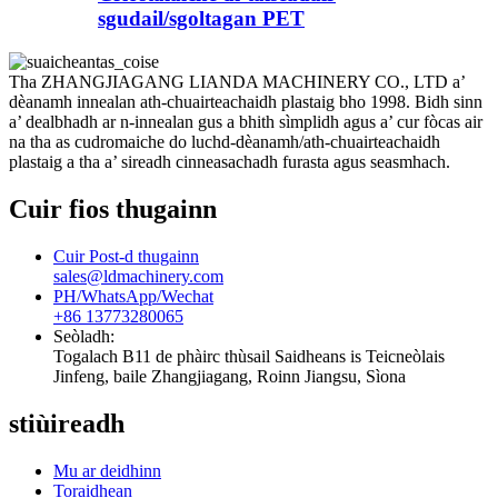
sgudail/sgoltagan PET
Tha ZHANGJIAGANG LIANDA MACHINERY CO., LTD a’
dèanamh innealan ath-chuairteachaidh plastaig bho 1998. Bidh sinn
a’ dealbhadh ar n-innealan gus a bhith sìmplidh agus a’ cur fòcas air
na tha as cudromaiche do luchd-dèanamh/ath-chuairteachaidh
plastaig a tha a’ sireadh cinneasachadh furasta agus seasmhach.
Cuir fios thugainn
Cuir Post-d thugainn
sales@ldmachinery.com
PH/WhatsApp/Wechat
+86 13773280065
Seòladh:
Togalach B11 de phàirc thùsail Saidheans is Teicneòlais
Jinfeng, baile Zhangjiagang, Roinn Jiangsu, Sìona
stiùireadh
Mu ar deidhinn
Toraidhean