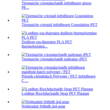
Tiormaiche criostalachaidh infridhearg airson
PE...
Tiormaiche criostail infridhearg Granulation PET
Duilleag eas-tharraing PLA PET
thermoforming...
Tiormaiche criostalachaidh paileatan rPET
Prìomh-chòmhdach Polyester / PET Infridhearg
C ...
Loidhne Riochdachaidh Strap PET Plastaig
Nigheadair frithidh àrd-astar