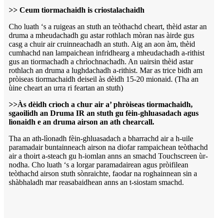
>> Ceum tiormachaidh is criostalachaidh
Cho luath ‘s a ruigeas an stuth an teòthachd cheart, thèid astar an
druma a mheudachadh gu astar rothlach mòran nas àirde gus
casg a chuir air cruinneachadh an stuth. Aig an aon àm, thèid
cumhachd nan lampaichean infridhearg a mheudachadh a-rithist
gus an tiormachadh a chrìochnachadh. An uairsin thèid astar
rothlach an druma a lughdachadh a-rithist. Mar as trice bidh am
pròiseas tiormachaidh deiseil às dèidh 15-20 mionaid. (Tha an
ùine cheart an urra ri feartan an stuth)
>>Às dèidh crìoch a chur air a’ phròiseas tiormachaidh,
sgaoilidh an Druma IR an stuth gu fèin-ghluasadach agus
lìonaidh e an druma airson an ath chearcall.
Tha an ath-lìonadh fèin-ghluasadach a bharrachd air a h-uile
paramadair buntainneach airson na diofar rampaichean teòthachd
air a thoirt a-steach gu h-iomlan anns an smachd Touchscreen ùr-
nodha. Cho luath ‘s a lorgar paramadairean agus pròifilean
teòthachd airson stuth sònraichte, faodar na roghainnean sin a
shàbhaladh mar reasabaidhean anns an t-siostam smachd.