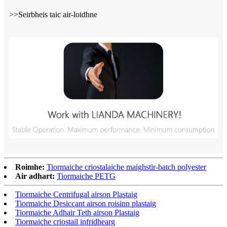
>>Seirbheis taic air-loidhne
Roimhe:
Tiormaiche criostalaiche maighstir-batch polyester
Air adhart:
Tiormaiche PETG
Tiormaiche Centrifugal airson Plastaig
Tiormaiche Desiccant airson roisinn plastaig
Tiormaiche Adhair Teth airson Plastaig
Tiormaiche criostail infridhearg