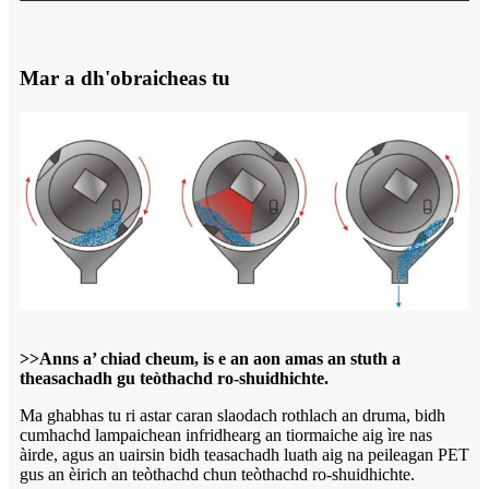
Mar a dh'obraicheas tu
>>Anns a’ chiad cheum, is e an aon amas an stuth a
theasachadh gu teòthachd ro-shuidhichte.
Ma ghabhas tu ri astar caran slaodach rothlach an druma, bidh
cumhachd lampaichean infridhearg an tiormaiche aig ìre nas
àirde, agus an uairsin bidh teasachadh luath aig na peileagan PET
gus an èirich an teòthachd chun teòthachd ro-shuidhichte.