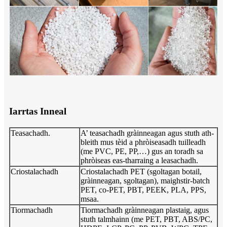
Iarrtas Inneal
Teasachadh.
A’ teasachadh gràinneagan agus stuth ath-
bleith mus tèid a phròiseasadh tuilleadh
(me PVC, PE, PP,…) gus an toradh sa
phròiseas eas-tharraing a leasachadh.
Criostalachadh
Criostalachadh PET (sgoltagan botail,
gràinneagan, sgoltagan), maighstir-batch
PET, co-PET, PBT, PEEK, PLA, PPS,
msaa.
Tiormachadh
Tiormachadh gràinneagan plastaig, agus
stuth talmhainn (me PET, PBT, ABS/PC,