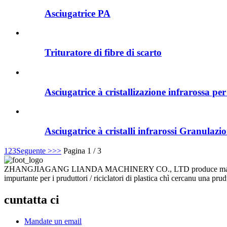
Asciugatrice PA
Trituratore di fibre di scarto
Asciugatrice à cristallizazione infrarossa p
Asciugatrice à cristalli infrarossi Granulaz
1
2
3
Seguente >
>>
Pagina 1 / 3
ZHANGJIAGANG LIANDA MACHINERY CO., LTD produce macchine per u 
impurtante per i pruduttori / riciclatori di plastica chì cercanu una prud
cuntatta ci
Mandate un email