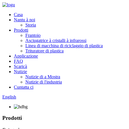
Casa
Nantu à noi
Storia
Prodotti
Frantoio
Asciugatrice à cristalli à infrarossi
Linea di macchina di riciclaggio di plastica
Trituratore di plastica
Applicazione
FAQ
Scaricà
Nutizie
Nutizie di a Mostra
Nutizie di l'industria
Cuntatta ci
English
Prodotti