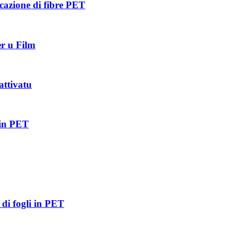
icazione di fibre PET
er u Film
attivatu
 in PET
 di fogli in PET