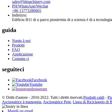
sales@ldmachinery.com
PH/WhatsApp/Wechat
+86 13773280065
Indirizzu:
Edificiu B11 di u parcu pionieristu di a scienza è di a tecnulugi
guida
Nantu à noi
Prodotti
FAQ
Applicazione
Cuntatta ci
seguiteci
Facebook
Youtube
Instagram
© Dritti d'autore - 2010-2022: Tutti i diritti riservati.
Prodotti caldi
-
Pia
Asciugatrice à tramoggia
,
Asciugatrice Petg
,
Linea di Riciclaggio di 
Mandà un email