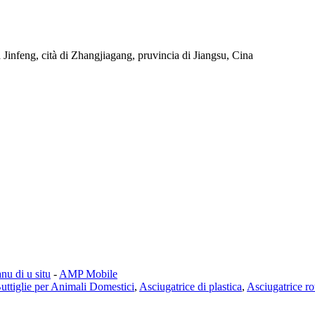
a Jinfeng, cità di Zhangjiagang, pruvincia di Jiangsu, Cina
nu di u situ
-
AMP Mobile
Buttiglie per Animali Domestici
,
Asciugatrice di plastica
,
Asciugatrice rot