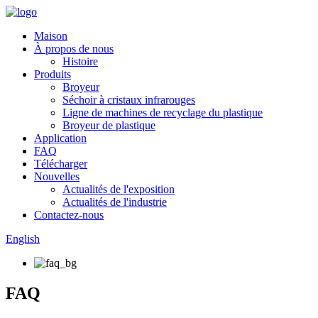
Maison
À propos de nous
Histoire
Produits
Broyeur
Séchoir à cristaux infrarouges
Ligne de machines de recyclage du plastique
Broyeur de plastique
Application
FAQ
Télécharger
Nouvelles
Actualités de l'exposition
Actualités de l'industrie
Contactez-nous
English
FAQ