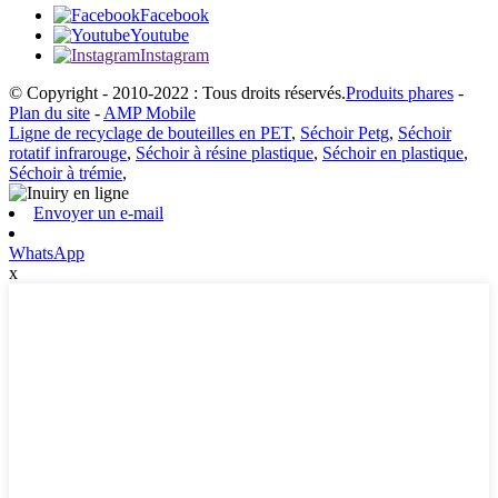
Facebook
Youtube
Instagram
© Copyright - 2010-2022 : Tous droits réservés.
Produits phares
-
Plan du site
-
AMP Mobile
Ligne de recyclage de bouteilles en PET
,
Séchoir Petg
,
Séchoir
rotatif infrarouge
,
Séchoir à résine plastique
,
Séchoir en plastique
,
Séchoir à trémie
,
Envoyer un e-mail
WhatsApp
x