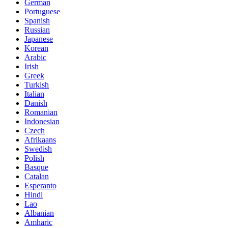
German
Portuguese
Spanish
Russian
Japanese
Korean
Arabic
Irish
Greek
Turkish
Italian
Danish
Romanian
Indonesian
Czech
Afrikaans
Swedish
Polish
Basque
Catalan
Esperanto
Hindi
Lao
Albanian
Amharic