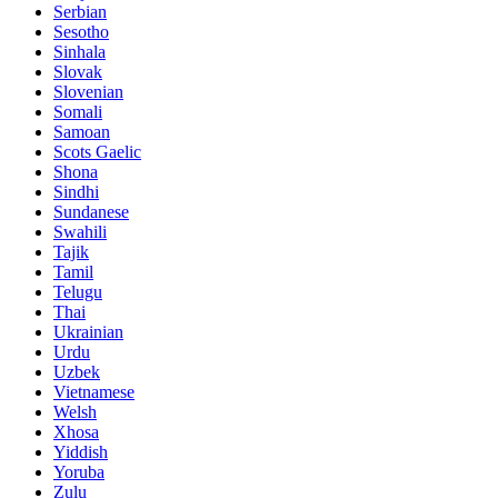
Serbian
Sesotho
Sinhala
Slovak
Slovenian
Somali
Samoan
Scots Gaelic
Shona
Sindhi
Sundanese
Swahili
Tajik
Tamil
Telugu
Thai
Ukrainian
Urdu
Uzbek
Vietnamese
Welsh
Xhosa
Yiddish
Yoruba
Zulu